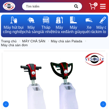
0
Máy hút bụi

Máy

Tháp

Máy

Máy

Xe

Máy dò

công nghiệp
chà sàn
giải nhiệt
rửa xe
đánh giày
quét rác
kim loạ
Trang chủ
MÁY CHÀ SÀN
Máy chà sàn Palada
Máy chà sàn đơn