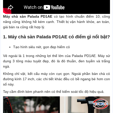
Máy chà sàn Palada PD1AE
có tạo hình chuẩn điểm 10, công
năng cũng không hề kém cạnh. Thiết bị vận hành khỏe, an toàn,
giá bán ra cũng rất hợp lý.
1. Máy chà sàn Palada PD1AE có điểm gì nổi bật?
Tạo hình siêu nét, gọn đẹp hiếm có
Vẻ ngoài là 1 trong những lợi thế lớn của Palada PD1AE. Máy sử
dụng 3 tông màu tuyệt đẹp, đó là đỏ thuần, đen tuyền và trắng
ngà.
Không chỉ vật, kết cấu máy còn cực gọn. Ngoài phần bàn chà có
đường kính 17 inch, các chi tiết khác đều có bề ngang bé hơn con
số này.
Tay cầm đính kèm phanh nên có thể kiểm soát tốc độ hiệu quả.