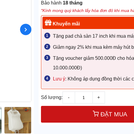
Bảo hành
18 tháng
*Kính mong quý khách lấy hóa đơn đỏ khi mua hà
Khuyến mãi
Tặng pad chà sàn 17 inch khi mua má
Giảm ngay 2% khi mua kèm máy hút bụ
Tặng voucher giảm 500.000Đ cho hóa đ
10.000.000Đ)
Lưu ý
: Không áp dụng đồng thời các 
Số lượng:
-
+
ĐẶT MUA