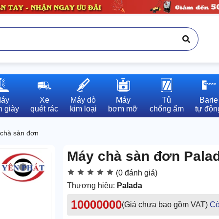
áy

Xe

Máy dò

Máy

Tủ

Barie

 giày
quét rác
kim loại
bơm mỡ
chống ẩm
tự độn
chà sàn đơn
Máy chà sàn đơn Pala
(0 đánh giá)
Thương hiệu:
Palada
10000000
(Giá chưa bao gồm VAT)
Cò