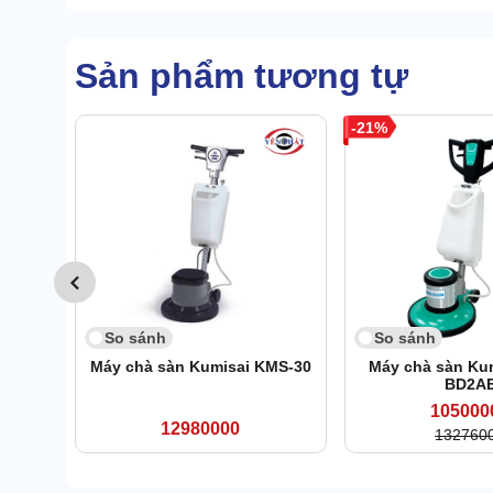
Sản phẩm tương tự
21
So sánh
So sánh
Máy chà sàn Kumisai KMS-30
Máy chà sàn Ku
BD2A
105000
12980000
132760