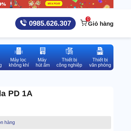
0
0985.626.307
Giỏ hàng
Máy lọc 

Máy 

Thiết bị

Thiết bị

g
không khí
hút ẩm
công nghiệp
văn phòng
da PD 1A
n hàng