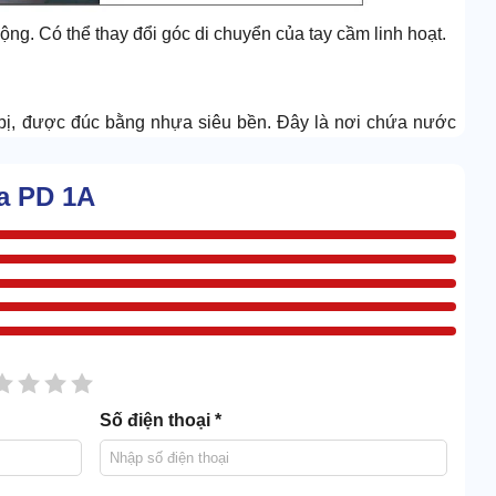
ng. Có thể thay đổi góc di chuyển của tay cầm linh hoạt.
t bị, được đúc bằng nhựa siêu bền. Đây là nơi chứa nước
mặt sàn.
ông gây áp lực cho thân tay cầm.
a PD 1A
ạn có thể đánh máy xa khỏi ổ điện, mở rộng phạm vi vệ
đồng. Lớp vỏ dày nên có khả năng bảo vệ siêu tốt, hạn chế
sao
2 sao
3 sao
4 sao
5 sao
Số điện thoại *