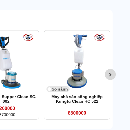
So 
Má
So sánh
 Supper Clean SC-
Máy chà sàn công nghiệp
002
Kungfu Clean HC 522
200000
8500000
3700000