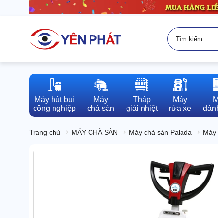
Máy hút bụi

Máy

Tháp

Máy

M
công nghiệp
chà sàn
giải nhiệt
rửa xe
đánh
Trang chủ
MÁY CHÀ SÀN
Máy chà sàn Palada
Máy 