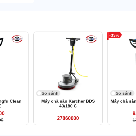
33
So sánh
So sánh
ngfu Clean
Máy chà sàn Karcher BDS
Máy chà sàn
E
43/180 C
00
9
27860000
00
1