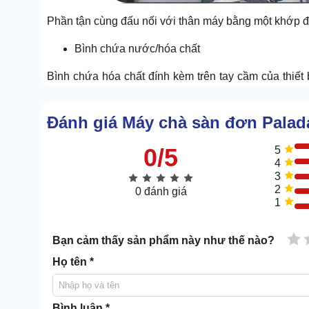
Phần tận cùng đấu nối với thân máy bằng một khớp độ
Bình chứa nước/hóa chất
Bình chứa hóa chất đính kèm trên tay cầm của thiế
sạch/hóa chất để hỗ trợ chà rửa, loại bỏ vết bẩn trên 
Bình có thể tháo lắp dễ dàng, kết cấu gọn nhẹ nên kh
Đánh giá Máy chà sàn đơn Palad
Dây dẫn điện
0/5
5
4
Dây dẫn của Palada PD 1A có chiều dài 12m nên b
3
sinh. Dây có thiết kế chắc chắn, bên trong chứa lõi 
2
0 đánh giá
1
tối đa những rủi ro.
Động cơ
1 
Bạn cảm thấy sản phẩm này như thế nào?
Họ tên *
Bình luận *