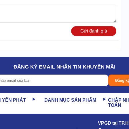
Gửi đánh giá
ĐĂNG KÝ EMAIL NHẬN TIN KHUYẾN MÃI
Đăng k
N YÊN PHÁT
DANH MỤC SẢN PHẨM
CHẤP N
TOÁN
VPGD tại TP.