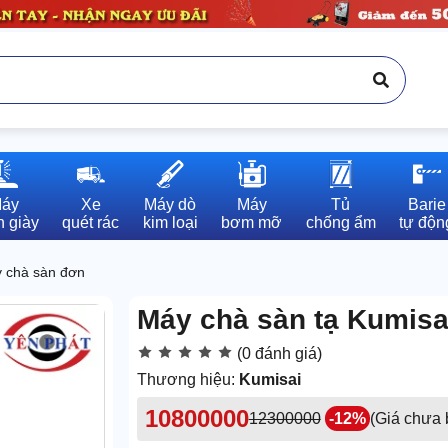
áy

Xe

Máy dò

Máy

Tủ

Barie

 giày
quét rác
kim loại
bơm mỡ
chống ẩm
tự độn
 chà sàn đơn
Máy chà sàn tạ Kumis
(0 đánh giá)
Thương hiệu:
Kumisai
10800000
12300000
-12%
(Giá chưa