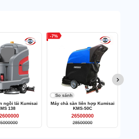
7
So 
Máy
Kum
So sánh
 ngồi lái Kumisai
Máy chà sàn liên hợp Kumisai
MS 138
KMS-50C
2600000
26500000
45000000
28500000