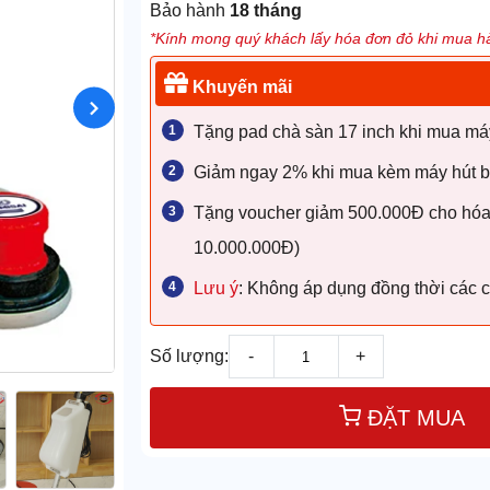
Bảo hành
18 tháng
*Kính mong quý khách lấy hóa đơn đỏ khi mua hà
Khuyến mãi
Tặng pad chà sàn 17 inch khi mua má
Giảm ngay 2% khi mua kèm máy hút bụ
Tặng voucher giảm 500.000Đ cho hóa đ
10.000.000Đ)
Lưu ý
: Không áp dụng đồng thời các 
Số lượng:
-
+
ĐẶT MUA