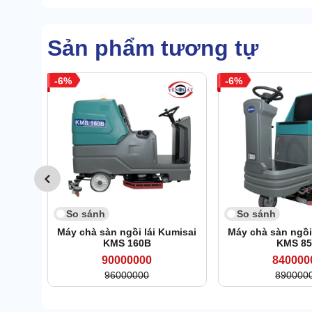
Sản phẩm tương tự
6
6
So sánh
So sánh
Máy chà sàn ngồi lái Kumisai
Máy chà sàn ngồi
KMS 160B
KMS 8
90000000
840000
96000000
890000