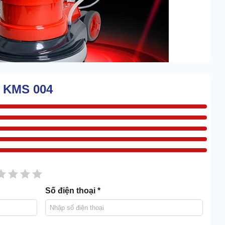
i KMS 004
n và sau tay cầm, giúp việc điều hành đơn giản hơn nhiều.
c tạ lớn
ửa mạnh mẽ & ấn tượng. Tốc độ chà rửa được duy trì ổn
h từ người dùng.
sao
2 sao
3 sao
4 sao
5 sao
Số điện thoại *