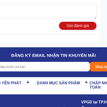
Gửi đánh giá
ĐĂNG KÝ EMAIL NHẬN TIN KHUYẾN MÃI
Đăng k
N YÊN PHÁT
DANH MỤC SẢN PHẨM
CHẤP N
TOÁN
VPGD tại TP.