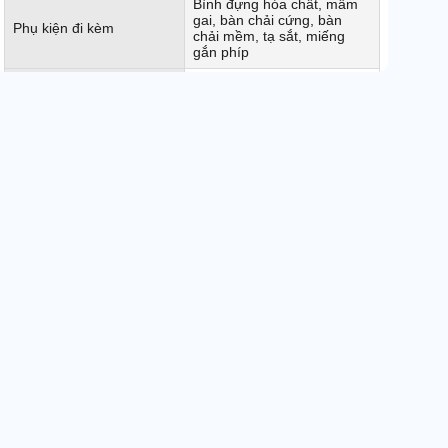
Bình đựng hóa chất, mâm
gai, bàn chải cứng, bàn
Phụ kiện đi kèm
chải mềm, tạ sắt, miếng
gắn phíp
Độ dài dây điện
12m
Xuất xứ
Chính hãng