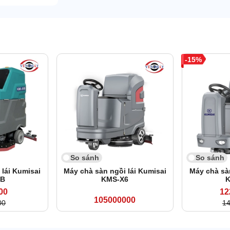
15
So sánh
So sánh
 lái Kumisai
Máy chà sàn ngồi lái Kumisai
Máy chà sàn
5B
KMS-X6
K
00
12
105000000
00
1