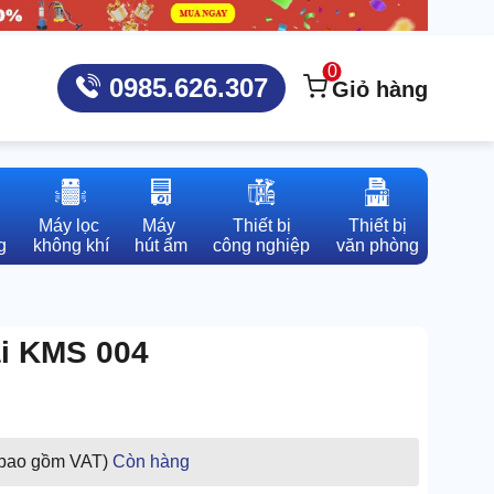
0
0985.626.307
Giỏ hàng
Máy lọc 

Máy 

Thiết bị

Thiết bị

g
không khí
hút ẩm
công nghiệp
văn phòng
ai KMS 004
 bao gồm VAT)
Còn hàng