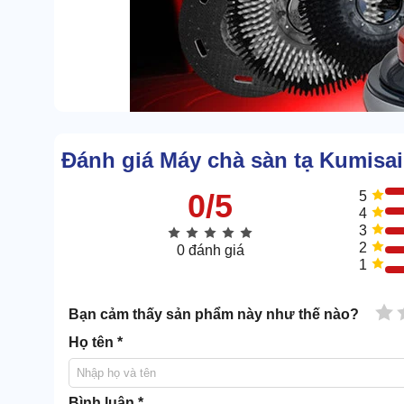
Đánh giá Máy chà sàn tạ Kumisa
Bộ khớp van và công tắc cũng được tinh gọn phía trê
0/5
5
4
1.2 Chà rửa & đánh bóng vượt trội nhờ áp lự
3
2
0 đánh giá
1
Đằng sau giao diện nhỏ gọn ấy là sức mạnh chà r
định, cường độ cao giúp xử lý tốt mọi yêu cầu vệ sin
1 
Bạn cảm thấy sản phẩm này như thế nào?
Họ tên *
Bình luận *