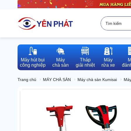
Máy hút bụi

Máy

Tháp

Máy

M
công nghiệp
chà sàn
giải nhiệt
rửa xe
đánh
Trang chủ
MÁY CHÀ SÀN
Máy chà sàn Kumisai
Máy