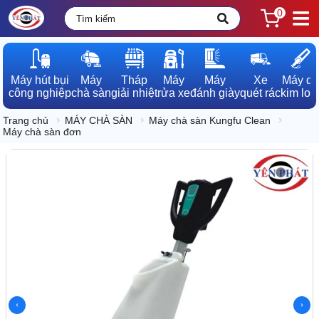
0
Máy hút bụi

Máy

Tháp

Máy

Máy

Xe

Máy dò

công nghiệp
chà sàn
giải nhiệt
rửa xe
đánh giày
quét rác
kim loạ
Trang chủ
MÁY CHÀ SÀN
Máy chà sàn Kungfu Clean
Máy chà sàn đơn