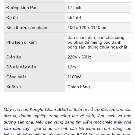
Đường kính Pad
17 inch
Độ ồn
<54 dB
Kích thước sản phẩm
400 x 120 x 1140mm
Bàn chải mềm, bàn chải cứng,
Phụ kiện đi kèm
bộ phận để miếng pad đánh
bóng sàn, thùng chứa hoá chất
Điện áp
220V - 50Hz
Độ dài dây điện
12m
Công suất
1100W
Xuất xứ
Chính hãng
Máy chà sàn Kungfu Clean BD3A là thiết bị hỗ trợ đắc lực cho các
đơn vị, doanh nghiệp trong công tác vệ sinh, làm sạch và bảo
dưỡng sàn nhà. Nếu bạn cũng đang tìm kiếm một chiếc
máy chà
sàn cầm tay
- giải pháp vệ sinh sàn tiết kiệm chi phí, nâng cao
hiệu suất công việc thì Kungfu Clean BD3A là lựa chọn hoàn hảo.