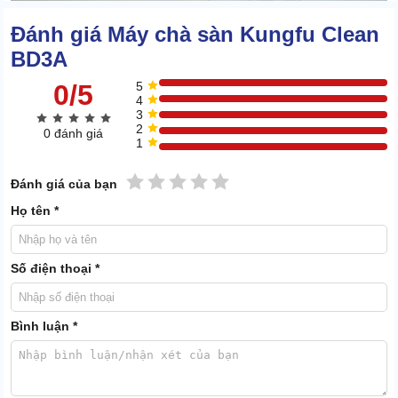
Đánh giá Máy chà sàn Kungfu Clean
BD3A
0/5
5
4
3
2
0 đánh giá
1
1 sao
2 sao
3 sao
4 sao
5 sao
Đánh giá của bạn
Họ tên *
Số điện thoại *
Bình luận *
Bộ phụ kiện đầy đủ bàn chải cứng/mềm, mâm gai gắn pad chà
sàn