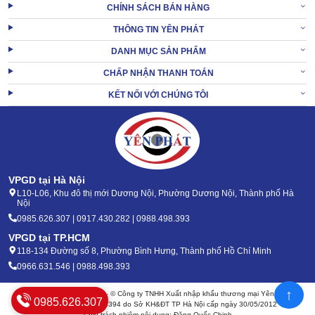
CHÍNH SÁCH BÁN HÀNG
người dùng dễ dàng điều khiển máy đến vị trí cần làm sạch mà
không gặp nhiều khó khăn hay trở ngại gì.
THÔNG TIN YÊN PHÁT
DANH MỤC SẢN PHẨM
CHẤP NHẬN THANH TOÁN
KẾT NỐI VỚI CHÚNG TÔI
VPGD tại Hà Nội
L10-L06, Khu đô thị mới Dương Nội, Phường Dương Nội, Thành phố Hà
Nội
0985.626.307 | 0917.430.282 | 0988.498.393
VPGD tại TP.HCM
118-134 Đường số 8, Phường Bình Hưng, Thành phố Hồ Chí Minh
0966.631.546 | 0988.498.393
↑
Bản quyền 2020 - 2026 – © Công ty TNHH Xuất nhập khẩu thương mại Yên Phát
0985.626.307
Mã số thuế: 0105904394 do Sở KH&ĐT TP Hà Nội cấp ngày 30/05/2012
Chịu trách nhiệm nội dung: Đặng Quốc Chinh