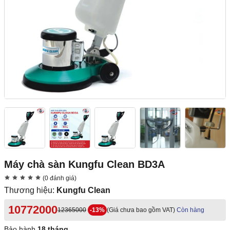
Máy chà sàn Kungfu Clean BD3A
(0 đánh giá)
Thương hiệu:
Kungfu Clean
10772000
12365000
-13%
(Giá chưa bao gồm VAT)
Còn hàng
Bảo hành
18 tháng