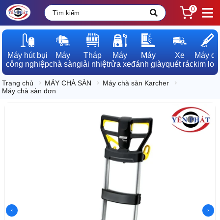
0
Máy hút bụi

Máy

Tháp

Máy

Máy

Xe

Máy dò

công nghiệp
chà sàn
giải nhiệt
rửa xe
đánh giày
quét rác
kim loạ
Trang chủ
MÁY CHÀ SÀN
Máy chà sàn Karcher
Máy chà sàn đơn