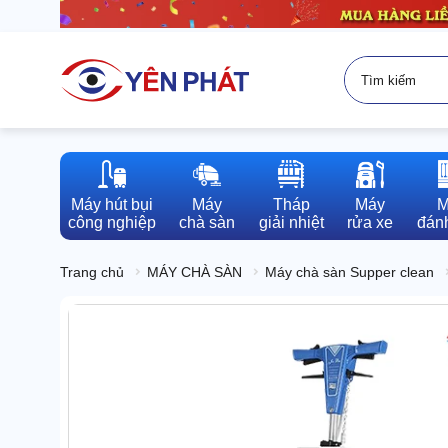
Máy hút bụi

Máy

Tháp

Máy

M
công nghiệp
chà sàn
giải nhiệt
rửa xe
đánh
Trang chủ
MÁY CHÀ SÀN
Máy chà sàn Supper clean