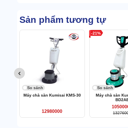
Sản phẩm tương tự
21
So sánh
So sánh
Máy chà sàn Kumisai KMS-30
Máy chà sàn Ku
BD2A
105000
12980000
132760