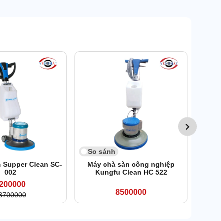
9
So 
Máy c
So sánh
 Supper Clean SC-
Máy chà sàn công nghiệp
002
Kungfu Clean HC 522
200000
8500000
3700000