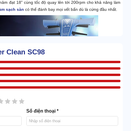
mâm đạt 18" cùng tốc độ quay lên tới 200rpm cho khả năng làm
àm sạch sàn
có thể đánh bay mọi vết bẩn dù là cứng đầu nhất.
er Clean SC98
sao
2 sao
3 sao
4 sao
5 sao
Số điện thoại *