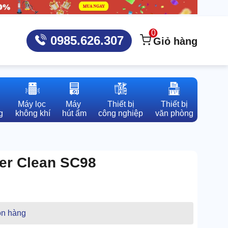
0
0985.626.307
Giỏ hàng
Máy lọc 

Máy 

Thiết bị

Thiết bị

g
không khí
hút ẩm
công nghiệp
văn phòng
er Clean SC98
n hàng