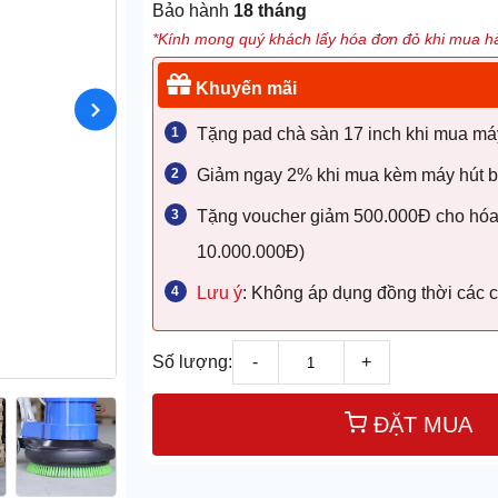
Bảo hành
18 tháng
*Kính mong quý khách lấy hóa đơn đỏ khi mua hà
Khuyến mãi
Tặng pad chà sàn 17 inch khi mua má
Giảm ngay 2% khi mua kèm máy hút bụ
Tặng voucher giảm 500.000Đ cho hóa đ
10.000.000Đ)
Lưu ý
: Không áp dụng đồng thời các 
Số lượng:
-
+
ĐẶT MUA