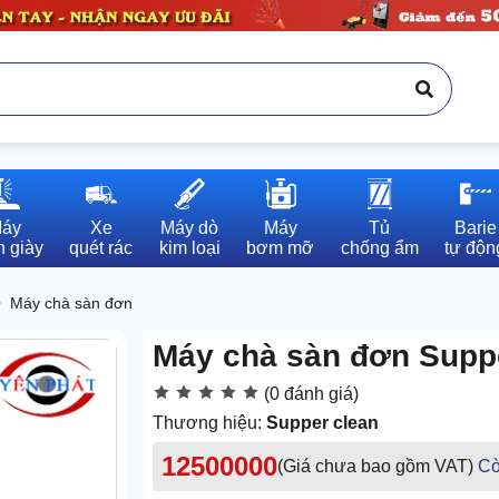
áy

Xe

Máy dò

Máy

Tủ

Barie

 giày
quét rác
kim loại
bơm mỡ
chống ẩm
tự độn
Máy chà sàn đơn
Máy chà sàn đơn Supp
(0 đánh giá)
Thương hiệu:
Supper clean
12500000
(Giá chưa bao gồm VAT)
Cò