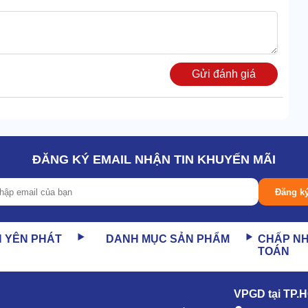
Gửi đánh giá
ĐĂNG KÝ EMAIL NHẬN TIN KHUYẾN MÃI
Đăng k
N YÊN PHÁT
DANH MỤC SẢN PHẨM
CHẤP N
TOÁN
nhiều ưu điểm
VPGD tại TP.
ệ hiện đại, dưới sự giám sát chặt chẽ của đội ngũ chuyên gia