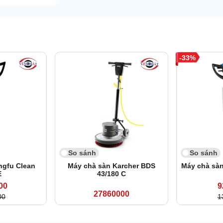
33
So sánh
So sánh
ngfu Clean
Máy chà sàn Karcher BDS
Máy chà sàn
E
43/180 C
00
9
27860000
00
1