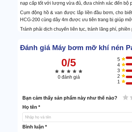
nạp cấp tốt với lượng vừa đủ, đưa chính xác đến bộ 
Cụm động hồ & van được lắp liền đầu bơm, cho biết 
HCG-200 cùng dây 4m được ưu tiên trang bị giúp mở 
Tránh phải dịch chuyển liên tục, tránh lãng phí, phiền
Đánh giá Máy bơm mỡ khí nén P
0/5
5
4
3
2
0 đánh giá
1
1 
Bạn cảm thấy sản phẩm này như thế nào?
Họ tên *
Bình luận *