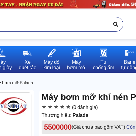
áy

Xe

Máy dò

Máy

Tủ

Barie

 giày
quét rác
kim loại
bơm mỡ
chống ẩm
tự độn
 bơm mỡ Palada
Máy bơm mỡ khí nén P
(0 đánh giá)
Thương hiệu:
Palada
5500000
(Giá chưa bao gồm VAT)
Còn