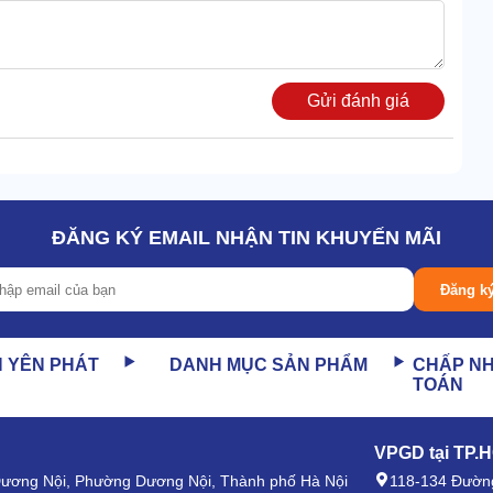
Gửi đánh giá
ĐĂNG KÝ EMAIL NHẬN TIN KHUYẾN MÃI
Đăng k
t ngờ, thậm chí vượt cả kỳ vọng.
Máy bơm mỡ bằng khí
rối hư hỏng trong thời gian làm việc.
 dụng cho thiết bị của mình những chất liệu bền khỏe nhất.
N YÊN PHÁT
DANH MỤC SẢN PHẨM
CHẤP N
TOÁN
ỹ, không lo hoen gỉ trong mọi môi trường làm việc.
ện bảo quản
VPGD tại TP.
 Dương Nội, Phường Dương Nội, Thành phố Hà Nội
118-134 Đường
các model cùng tính năng. Thay vào đó, chỉ cần lắp trực