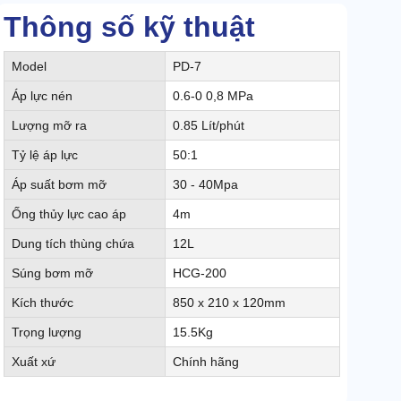
Thông số kỹ thuật
Model
PD-7
Áp lực nén
0.6-0 0,8 MPa
Lượng mỡ ra
0.85 Lít/phút
Tỷ lệ áp lực
50:1
Áp suất bơm mỡ
30 - 40Mpa
Ống thủy lực cao áp
4m
Dung tích thùng chứa
12L
Súng bơm mỡ
HCG-200
Kích thước
850 x 210 x 120mm
Trọng lượng
15.5Kg
Xuất xứ
Chính hãng