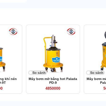
So sánh
So sánh
g khí nén
Máy bơm mỡ bằng hơi Palada
Máy bơm mỡ
D-9T
PD-9
Pal
00
4850000
5