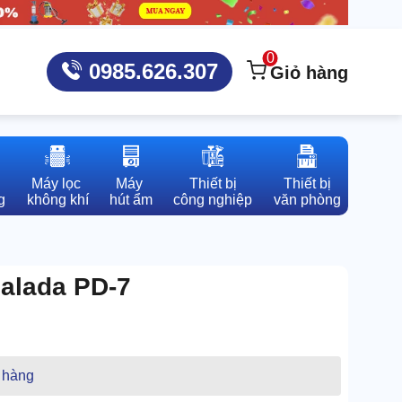
0
0985.626.307
Giỏ hàng
Máy lọc 

Máy 

Thiết bị

Thiết bị

g
không khí
hút ẩm
công nghiệp
văn phòng
alada PD-7
 hàng