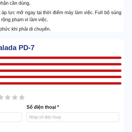
phận cần dùng.
áp lực mỡ ngay tại thời điểm máy làm việc. Full bộ súng
rộng phạm vi làm việc.
 phức khi phải di chuyển.
alada PD-7
sao
2 sao
3 sao
4 sao
5 sao
Số điện thoại *