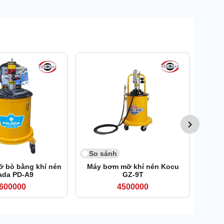
So 
Máy h
So sánh
 bò bằng khí nén
Máy bơm mỡ khí nén Kocu
ada PD-A9
GZ-9T
600000
4500000