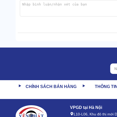
1.3 Tuổi thọ cao, rủi ro hư hỏng thấp
Độ bền máy cũng là điều khiến nhiều người dùng bấ
nén
cho trải nghiệm dùng siêu bền khỏe lại ít gặp rắc 
Lý giải cho điều này, Palada vô cùng chịu chi khi sử
CHÍNH SÁCH BÁN HÀNG
THÔNG TI
Tăng cường 2 lớp sơn tĩnh điện giúp nâng tầm thẩm m
1.4 Bình chứa đặc biệt, đáp ứng tốt điều ki
VPGD tại Hà Nội
L10-L06, Khu đô thị mới
Palada PD-7 không được trang bị sẵn thùng mỡ như 