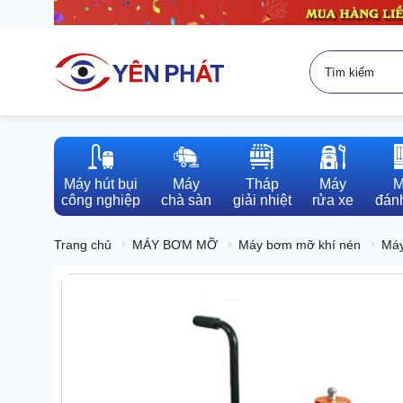
Máy hút bụi

Máy

Tháp

Máy

M
công nghiệp
chà sàn
giải nhiệt
rửa xe
đánh
Trang chủ
MÁY BƠM MỠ
Máy bơm mỡ khí nén
Máy