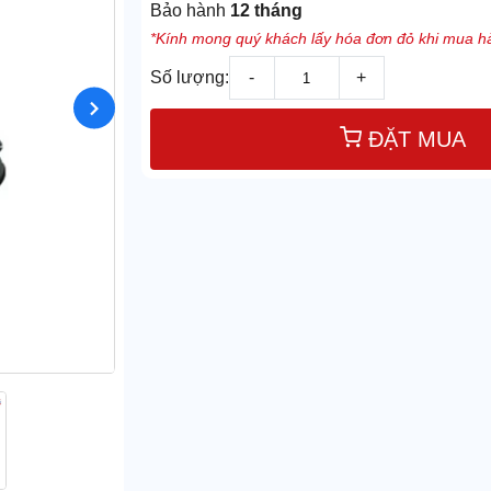
Bảo hành
12 tháng
*Kính mong quý khách lấy hóa đơn đỏ khi mua hà
Số lượng:
-
+
ĐẶT MUA