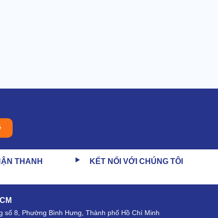
ý
HẬN THANH
KẾT NỐI VỚI CHÚNG TÔI
HCM
 số 8, Phường Bình Hưng, Thành phố Hồ Chí Minh