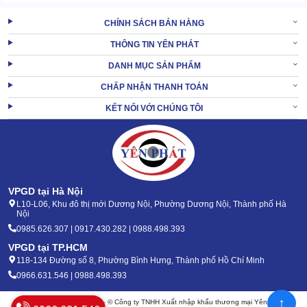
CHÍNH SÁCH BÁN HÀNG
THÔNG TIN YÊN PHÁT
DANH MỤC SẢN PHẨM
CHẤP NHẬN THANH TOÁN
KẾT NỐI VỚI CHÚNG TÔI
Lite thuộc dòng bộ đàm cầm tay, nổi bật với size mini, trọng lượng
siêu nhẹ. Người dùng dễ dàng cầm nắm, mang theo bên người cả
ngày dài mà không gây mỏi, vướng.
Kết cấu khá đơn giản, không có màn hình hay bàn phím. Nhưng tỉ
VPGD tại Hà Nội
lệ các chiều cùng sự mix màu độc đáo khiến sản phẩm vô cùng
L10-L06, Khu đô thị mới Dương Nội, Phường Dương Nội, Thành phố Hà
hút mắt.
Nội
Lưng máy có kẹp gài, cho phép cố định ở túi áo, cầu vai để rảnh
0985.626.307 | 0917.430.282 | 0988.498.393
tay trong nhiều việc.
VPGD tại TP.HCM
118-134 Đường số 8, Phường Bình Hưng, Thành phố Hồ Chí Minh
2.3 Âm thanh lớn, rõ nét, ổn định tuyệt đối
0966.631.546 | 0988.498.393
Hệ thống loa được nâng cấp từ đường kính 36mm lên thành
↑
Bản quyền 2020 - 2026 – © Công ty TNHH Xuất nhập khẩu thương mại Yên Phát