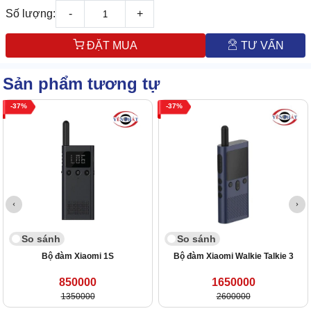
Số lượng:
-
+
ĐẶT MUA
TƯ VẤN
Sản phẩm tương tự
37
37
So sánh
So sánh
Bộ đàm Xiaomi 1S
Bộ đàm Xiaomi Walkie Talkie 3
850000
1650000
1350000
2600000