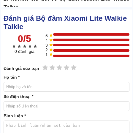
Talkie
Đánh giá Bộ đàm Xiaomi Lite Walkie
2.1 Công suất truyền tải mạnh mẽ, phạm vi đàm thoại
Talkie
tuyệt vời
0/5
5
4
3
2
0 đánh giá
1
1 sao
2 sao
3 sao
4 sao
5 sao
Đánh giá của bạn
Họ tên *
Số điện thoại *
Bình luận *