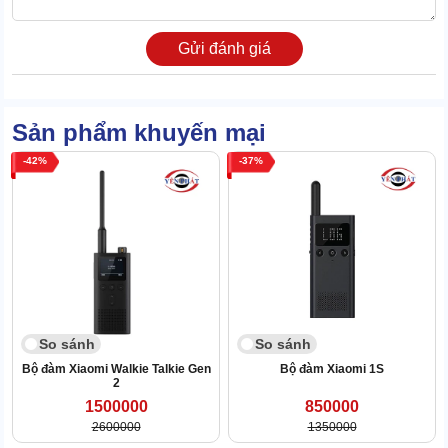
Phiên bản Lite này có công suất 3W cho khả năng truyền tải mạnh
Gửi đánh giá
mẽ. Sản phẩm có thể kết nối với các bộ đàm khác trong phạm vi 1
- 5km. Khi ở điều kiện lý tưởng, khoảng cách liên kết còn xa hơn.
Xiaomi Lite Walkie Talkie mang đến khả năng xuyên thấu cao với
Sản phẩm khuyến mại
băng tần UHF, đáp ứng nhu cầu liên lạc ở những nơi nhiều vật
cản.
42
37
Thiết kế anten bằng đồng cho khả năng khuếch đại đa hướng.
Đảm bảo liên lạc ổn định trong những khu vực lớn.
2.2 Kết cấu tinh gọn, hình thức 10 điểm
So sánh
So sánh
Bộ đàm Xiaomi Walkie Talkie Gen
Bộ đàm Xiaomi 1S
2
1500000
850000
2600000
1350000