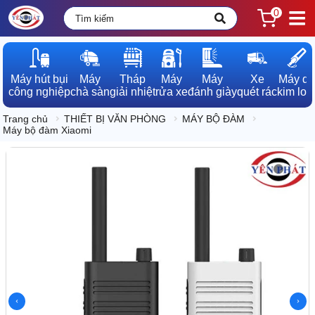
0
Máy hút bụi

Máy

Tháp

Máy

Máy

Xe

Máy dò

công nghiệp
chà sàn
giải nhiệt
rửa xe
đánh giày
quét rác
kim loạ
Trang chủ
THIẾT BỊ VĂN PHÒNG
MÁY BỘ ĐÀM
Máy bộ đàm Xiaomi