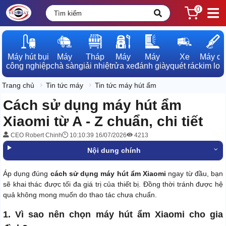
0
Máy hút bụi

Máy

Tháp

Máy

Máy

Xe

Máy dò

công nghiệp
chà sàn
giải nhiệt
rửa xe
đánh giày
quét rác
kim loạ
Trang chủ
Tin tức máy
Tin tức máy hút ẩm
Cách sử dụng máy hút ẩm
Xiaomi từ A - Z chuẩn, chi tiết
CEO Robert Chinh
10:10:39 16/07/2026
4213
Nội dung chính
Áp dụng đúng
cách sử dụng máy hút ẩm Xiaomi
ngay từ đầu, bạn
sẽ khai thác được tối đa giá trị của thiết bị. Đồng thời tránh được hệ
quả không mong muốn do thao tác chưa chuẩn.
1. Vì sao nên chọn máy hút ẩm Xiaomi cho gia