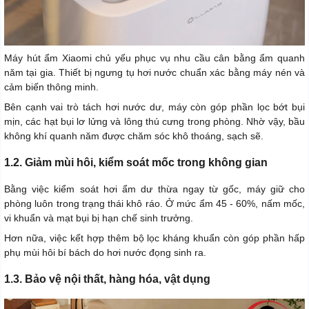
Máy hút ẩm Xiaomi chủ yếu phục vụ nhu cầu cân bằng ẩm quanh
năm tại gia. Thiết bị ngưng tụ hơi nước chuẩn xác bằng máy nén và
cảm biến thông minh.
Bên cạnh vai trò tách hơi nước dư, máy còn góp phần lọc bớt bụi
mịn, các hạt bụi lơ lửng và lông thú cưng trong phòng. Nhờ vậy, bầu
không khí quanh năm được chăm sóc khô thoáng, sạch sẽ.
1.2. Giảm mùi hôi, kiểm soát mốc trong không gian
Bằng việc kiểm soát hơi ẩm dư thừa ngay từ gốc, máy giữ cho
phòng luôn trong trạng thái khô ráo. Ở mức ẩm 45 - 60%, nấm mốc,
vi khuẩn và mạt bụi bị hạn chế sinh trưởng.
Hơn nữa, việc kết hợp thêm bộ lọc kháng khuẩn còn góp phần hấp
phụ mùi hôi bí bách do hơi nước đọng sinh ra.
1.3. Bảo vệ nội thất, hàng hóa, vật dụng