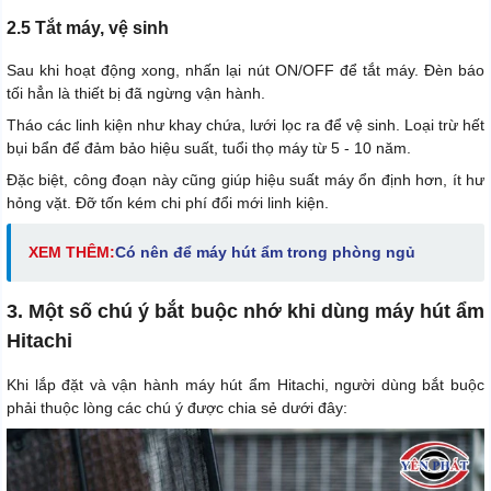
2.5 Tắt máy, vệ sinh
Sau khi hoạt động xong, nhấn lại nút ON/OFF để tắt máy. Đèn báo
tối hẳn là thiết bị đã ngừng vận hành.
Tháo các linh kiện như khay chứa, lưới lọc ra để vệ sinh. Loại trừ hết
bụi bẩn để đảm bảo hiệu suất, tuổi thọ máy từ 5 - 10 năm.
Đặc biệt, công đoạn này cũng giúp hiệu suất máy ổn định hơn, ít hư
hỏng vặt. Đỡ tốn kém chi phí đổi mới linh kiện.
XEM THÊM:
Có nên để máy hút ẩm trong phòng ngủ
3. Một số chú ý bắt buộc nhớ khi dùng máy hút ẩm
Hitachi
Khi lắp đặt và vận hành máy hút ẩm Hitachi, người dùng bắt buộc
phải thuộc lòng các chú ý được chia sẻ dưới đây: