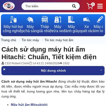
0
Máy hút bụi

Máy

Tháp

Máy

Máy

Xe

Máy dò

công nghiệp
chà sàn
giải nhiệt
rửa xe
đánh giày
quét rác
kim loạ
Trang chủ
Tin tức máy
Tin tức máy hút ẩm
Cách sử dụng máy hút ẩm
Hitachi: Chuẩn, Tiết kiệm điện
CEO Robert Chinh
14:43:21 24/06/2026
1932
Nội dung chính
Cách sử dụng máy hút ẩm Hitachi
đúng chuẩn kỹ thuật, đảm bảo
độ bền, được nhiều người mua áp dụng. Các mẫu máy được tối ưu
hoá về thiết kế, trọng lượng gọn nhẹ, liên tục cháy hàng tại đại lý
cung ứng.
Máy hút ẩm Mitsubishi