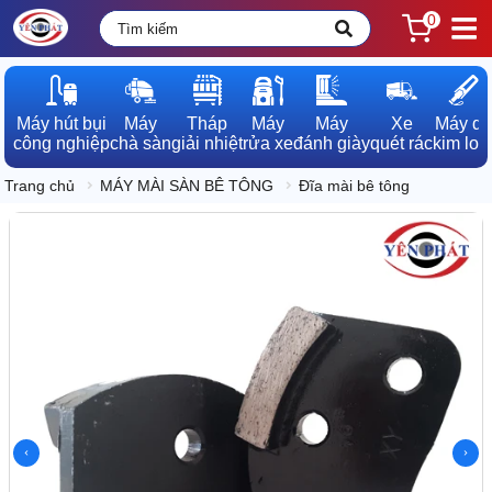
0
Máy hút bụi

Máy

Tháp

Máy

Máy

Xe

Máy dò

công nghiệp
chà sàn
giải nhiệt
rửa xe
đánh giày
quét rác
kim loạ
Trang chủ
MÁY MÀI SÀN BÊ TÔNG
Đĩa mài bê tông