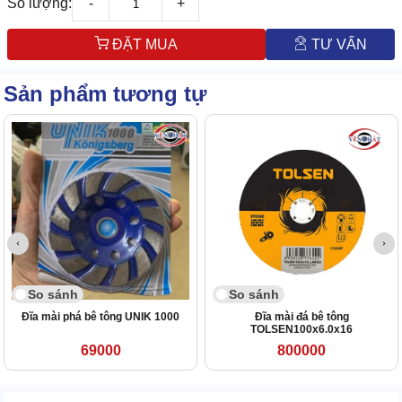
Số lượng:
-
+
ĐẶT MUA
TƯ VẤN
Sản phẩm tương tự
So sánh
So sánh
Đĩa mài phá bê tông UNIK 1000
Đĩa mài đá bê tông
TOLSEN100x6.0x16
69000
800000