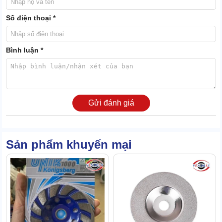
Số điện thoại *
Trọng lượng đĩa mài không đáng kể, kích thước của phụ tùng này
cũng khá nhỏ gọn. Bạn có thể đóng gói, mang theo cực dễ dàng.
Bình luận *
Về kiểu dáng, kết cấu
Sản phẩm có hình thù khá đặc biệt, đường viền uốn lượn mềm
mại. Không có sự tương đồng, cân xứng về các phía..
Khung của đĩa mài được gắn chặt với phiến đá. Số lượng phiến đá
Gửi đánh giá
ở mặt dưới là 2 chiếc, có tạo hình na ná hình chữ nhật, ăn khớp
với đường viền khuôn.
Sản phẩm khuyến mại