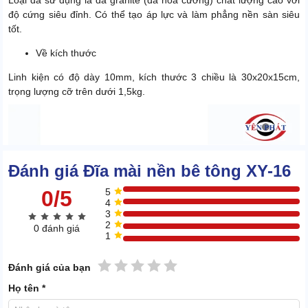
Loại đá sử dụng là đá granite (đá hoa cương) chất lượng cao với
độ cứng siêu đỉnh. Có thể tạo áp lực và làm phẳng nền sàn siêu
tốt.
Về kích thước
Linh kiện có độ dày 10mm, kích thước 3 chiều là 30x20x15cm,
trọng lượng cỡ trên dưới 1,5kg.
Đánh giá Đĩa mài nền bê tông XY-16
0/5
5
4
3
2
0 đánh giá
1
1 sao
2 sao
3 sao
4 sao
5 sao
Đánh giá của bạn
Họ tên *