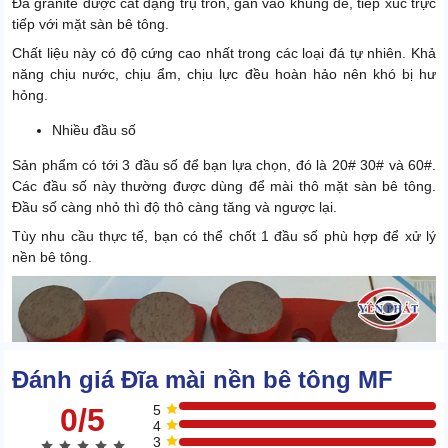
Đá granite được cắt dạng trụ tròn, gắn vào khung đế, tiếp xúc trực
tiếp với mặt sàn bê tông.
Chất liệu này có độ cứng cao nhất trong các loại đá tự nhiên. Khả
năng chịu nước, chịu ẩm, chịu lực đều hoàn hảo nên khó bị hư
hỏng.
Nhiều đầu số
Sản phẩm có tới 3 đầu số để bạn lựa chọn, đó là 20# 30# và 60#.
Các đầu số này thường được dùng để mài thô mặt sàn bê tông.
Đầu số càng nhỏ thì độ thô càng tăng và ngược lại.
Tùy nhu cầu thực tế, bạn có thể chốt 1 đầu số phù hợp để xử lý
nền bê tông.
Đánh giá Đĩa mài nền bê tông MF
0/5
5
4
3