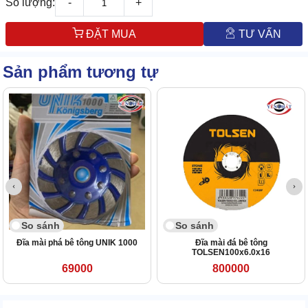
Số lượng:
-
+
ĐẶT MUA
TƯ VẤN
Sản phẩm tương tự
So sánh
So sánh
Đĩa mài phá bê tông UNIK 1000
Đĩa mài đá bê tông
TOLSEN100x6.0x16
69000
800000