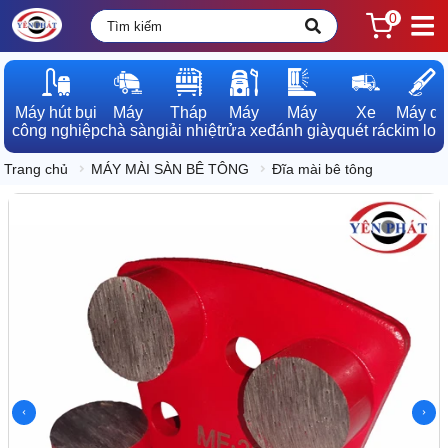
0
Máy hút bụi

Máy

Tháp

Máy

Máy

Xe

Máy dò

công nghiệp
chà sàn
giải nhiệt
rửa xe
đánh giày
quét rác
kim loạ
Trang chủ
MÁY MÀI SÀN BÊ TÔNG
Đĩa mài bê tông