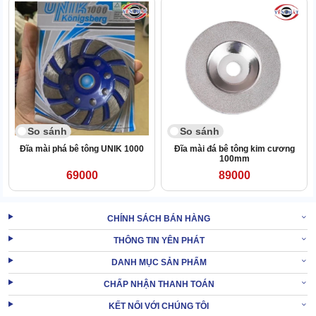
So sánh
So sánh
Đĩa mài phá bê tông UNIK 1000
Đĩa mài đá bê tông kim cương
100mm
69000
89000
CHÍNH SÁCH BÁN HÀNG
THÔNG TIN YÊN PHÁT
Sản phẩm chuyên dùng để mài thô, xử lý bề mặt cực tốt nhờ lực
DANH MỤC SẢN PHẨM
ma sát lớn giữa đá granite và mặt sàn.
CHẤP NHẬN THANH TOÁN
Linh kiện có khả năng xử lý nhiều loại sàn bê tông có độ gồ ghề
cao. Bên cạnh đó, sản phẩm còn phát huy công năng tốt trên
KẾT NỐI VỚI CHÚNG TÔI