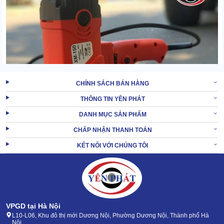
CHÍNH SÁCH BÁN HÀNG
THÔNG TIN YÊN PHÁT
DANH MỤC SẢN PHẨM
CHẤP NHẬN THANH TOÁN
KẾT NỐI VỚI CHÚNG TÔI
Trong khi thi công hoặc cải tạo công trình, đĩa mài sẽ có nhiệm vụ
VPGD tại Hà Nội
loại bỏ lớp bê tông thừa. Làm nhẵn mặt sàn gồ ghề, xử lý các nền
L10-L06, Khu đô thị mới Dương Nội, Phường Dương Nội, Thành phố Hà
đá bị lồi lõm…
Nội