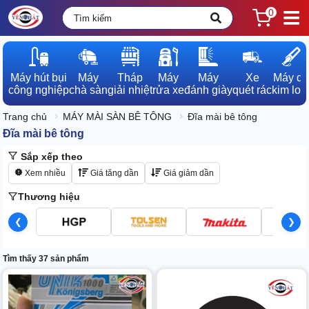
0
Máy hút bụi

Máy

Tháp

Máy

Máy

Xe

Máy dò

công nghiệp
chà sàn
giải nhiệt
rửa xe
đánh giày
quét rác
kim loạ
Trang chủ
MÁY MÀI SÀN BÊ TÔNG
Đĩa mài bê tông
Đĩa mài bê tông
Sắp xếp theo
Xem nhiều
Giá tăng dần
Giá giảm dần
Thương hiệu
❮
❯
Tìm thấy 37 sản phẩm