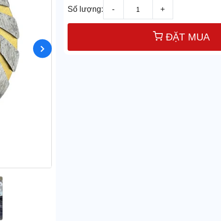
Số lượng:
-
+
ĐẶT MUA