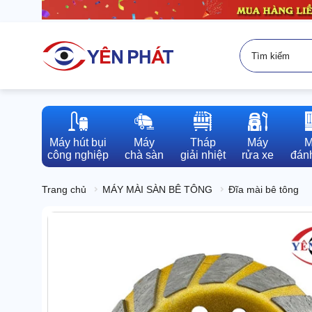
Máy hút bụi

Máy

Tháp

Máy

M
công nghiệp
chà sàn
giải nhiệt
rửa xe
đánh
Trang chủ
MÁY MÀI SÀN BÊ TÔNG
Đĩa mài bê tông