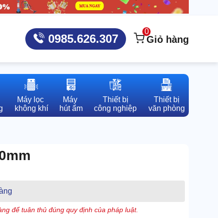
0
0985.626.307
Giỏ hàng
Máy lọc 

Máy 

Thiết bị

Thiết bị

g
không khí
hút ẩm
công nghiệp
văn phòng
180mm
àng
ng để tuân thủ đúng quy định của pháp luật.