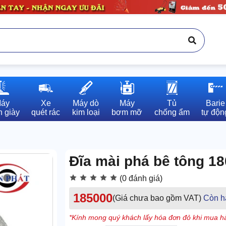
áy

Xe

Máy dò

Máy

Tủ

Barie

 giày
quét rác
kim loại
bơm mỡ
chống ẩm
tự độn
Đĩa mài phá bê tông 
(0 đánh giá)
185000
(Giá chưa bao gồm VAT)
Còn h
*Kính mong quý khách lấy hóa đơn đỏ khi mua hà