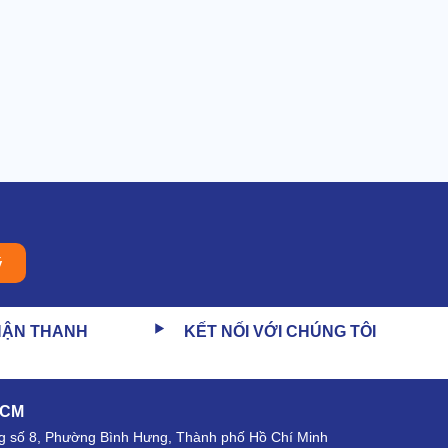
ý
HẬN THANH
KẾT NỐI VỚI CHÚNG TÔI
HCM
 số 8, Phường Bình Hưng, Thành phố Hồ Chí Minh