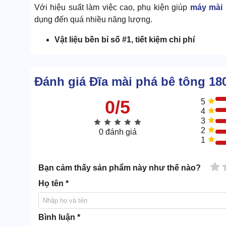
Với hiệu suất làm việc cao, phụ kiện giúp
máy mài 
dụng đến quá nhiều năng lượng.
Vật liệu bền bỉ số #1, tiết kiệm chi phí
Chất liệu làm nên lưỡi mài là granite - dòng đá tự nhi
Không chỉ cà phẳng bê tông siêu nhanh, chất liệu nà
Đánh giá Đĩa mài phá bê tông 1
0/5
5
4
3
2
0 đánh giá
1
1 
Bạn cảm thấy sản phẩm này như thế nào?
Họ tên *
Bình luận *