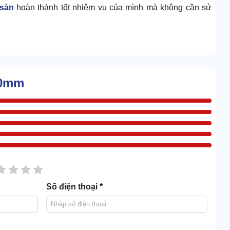
sàn
hoàn thành tốt nhiệm vụ của mình mà không cần sử
ên có độ cứng và khả năng chịu lực đứng vị trí số 1.
y còn không bị làm mòn.
80mm
sao
2 sao
3 sao
4 sao
5 sao
Số điện thoại *