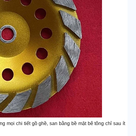
g mọi chi tiết gồ ghề, san bằng bề mặt bê tông chỉ sau ít