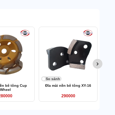
So 
Đĩ
So sánh
nền bê tông Cup
Đĩa mài nền bê tông XY-16
Wheel
280000
290000