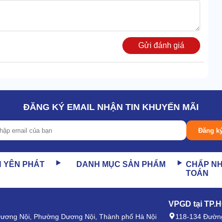
Gửi đánh giá
ĐĂNG KÝ EMAIL NHẬN TIN KHUYẾN MÃI
Đăng k
N YÊN PHÁT
DANH MỤC SẢN PHẨM
CHẤP N
TOÁN
, tiết kiệm 70% phí vận hành so với việc dùng sản phẩm
VPGD tại TP.
 Dương Nội, Phường Dương Nội, Thành phố Hà Nội
118-134 Đường
 quay mạnh với tốc độ cao, giữ lưỡi mài siêu tốt.