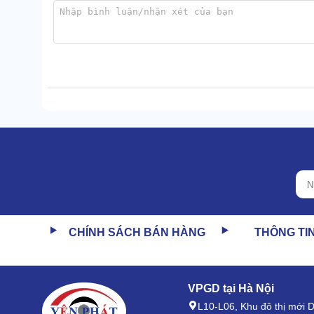
CHÍNH SÁCH BÁN HÀNG
THÔNG TI
Bạn không phải thay mới các lưỡi mài thường xuyên
khác.
VPGD tại Hà Nội
L10-L06, Khu đô thị mới
Phần đĩa làm bằng hợp kim thép cacbon, chịu được lực