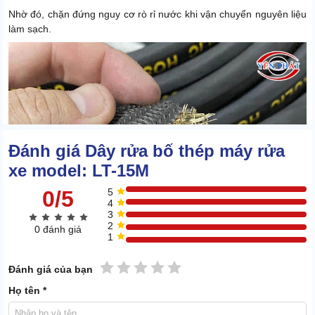
Nhờ đó, chặn đứng nguy cơ rò rỉ nước khi vận chuyển nguyên liệu
làm sạch.
Đánh giá Dây rửa bố thép máy rửa
xe model: LT-15M
0/5
5
4
3
2
0 đánh giá
1
1 sao
2 sao
3 sao
4 sao
5 sao
Đánh giá của bạn
Họ tên *
Dẫn truyền tốt, mở rộng phạm vi làm sạch