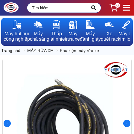
0
Máy hút bụi

Máy

Tháp

Máy

Máy

Xe

Máy dò

công nghiệp
chà sàn
giải nhiệt
rửa xe
đánh giày
quét rác
kim loạ
Trang chủ
MÁY RỬA XE
Phụ kiện máy rửa xe