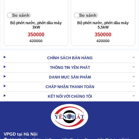
So sánh
So sánh
Bộ phớt nước, phớt dầu máy
Bộ phớt nước, phớt dầu máy
3kW
5,5kW
350000
350000
420000
420000
CHÍNH SÁCH BÁN HÀNG
THÔNG TIN YÊN PHÁT
DANH MỤC SẢN PHẨM
CHẤP NHẬN THANH TOÁN
KẾT NỐI VỚI CHÚNG TÔI
Giá mềm, dễ mua
Giá bán phụ kiện máy rửa xe
rất rẻ, khách muốn mua là có thể
chốt đơn ngay mà không cần phải đắn đo về điều gì.
Bên cạnh đó, dây dẫn có tính ứng dụng cao, được nhiều khách ưa
chuộng
VPGD tại Hà Nội