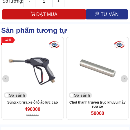
Số lượng:
-
+
ĐẶT MUA
TƯ VẤN
Sản phẩm tương tự
13
So sánh
So sánh
Súng xịt rửa xe ô tô áp lực cao
Chốt thanh truyền trục khuỷu máy
rửa xe
490000
50000
560000