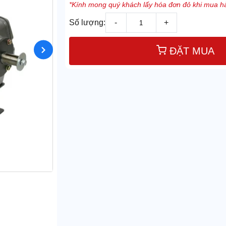
*Kính mong quý khách lấy hóa đơn đỏ khi mua hà
Số lượng:
-
+
ĐẶT MUA