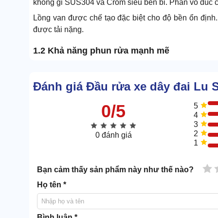
không gỉ SUS304 và Crom siêu bền bỉ. Phần vỏ đúc c
Lồng van được chế tạo đặc biệt cho độ bền ổn định
được tải nặng.
1.2 Khả năng phun rửa mạnh mẽ
Đánh giá Đầu rửa xe dây đai Lu
0/5
5
4
3
2
0 đánh giá
1
1 
Bạn cảm thấy sản phẩm này như thế nào?
Họ tên *
Bình luận *