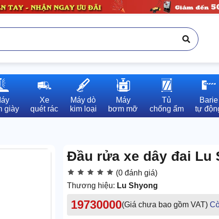
áy

Xe

Máy dò

Máy

Tủ

Barie

 giày
quét rác
kim loại
bơm mỡ
chống ẩm
tự độn
Đầu rửa xe dây đai Lu
(0 đánh giá)
Thương hiệu:
Lu Shyong
19730000
(Giá chưa bao gồm VAT)
Cò