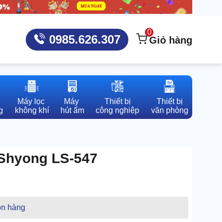
0
0985.626.307
Giỏ hàng
Máy lọc 

Máy 

Thiết bị

Thiết bị

g
không khí
hút ẩm
công nghiệp
văn phòng
 Shyong LS-547
n hàng