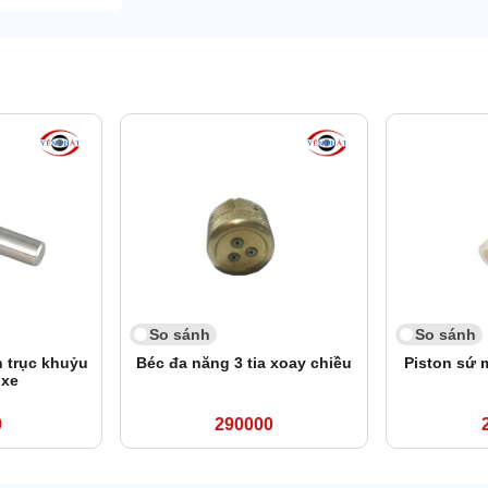
So sánh
So sánh
n trục khuỷu
Béc đa năng 3 tia xoay chiều
Piston sứ 
 xe
0
290000