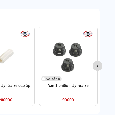
So 
Tay b
So sánh
máy rửa xe cao áp
Van 1 chiều máy rửa xe
200000
90000