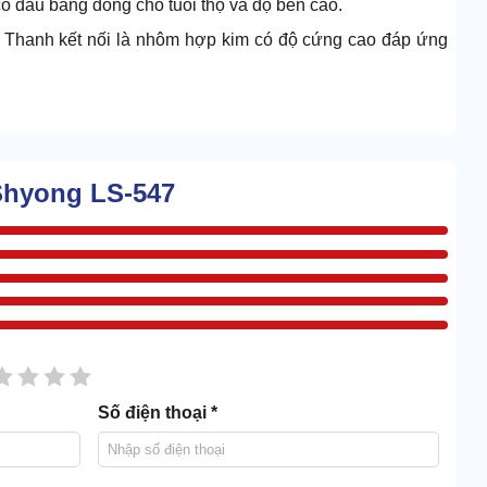
ó đầu bằng đồng cho tuổi thọ và độ bền cao.
. Thanh kết nối là nhôm hợp kim có độ cứng cao đáp ứng
 Shyong LS-547
sao
2 sao
3 sao
4 sao
5 sao
Số điện thoại *