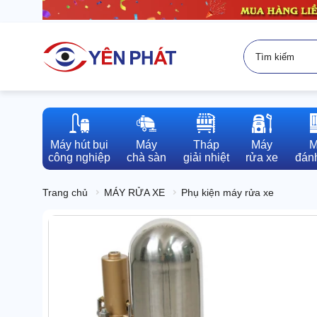
Máy hút bụi

Máy

Tháp

Máy

M
công nghiệp
chà sàn
giải nhiệt
rửa xe
đánh
Trang chủ
MÁY RỬA XE
Phụ kiện máy rửa xe