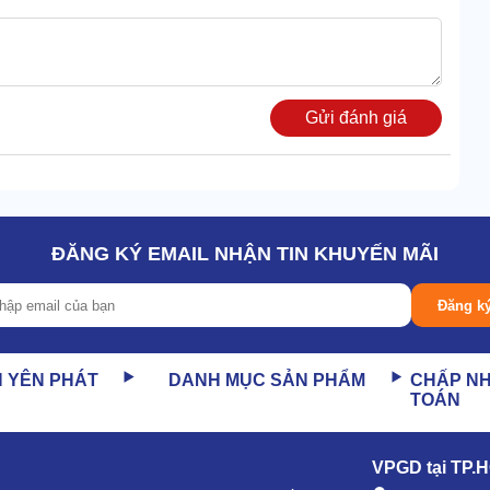
Gửi đánh giá
ĐĂNG KÝ EMAIL NHẬN TIN KHUYẾN MÃI
g tải dao động trong khoảng 500~900 vòng/phút.
6 lít/phút.
Đăng k
g 15 - 35kg/cm2.
30
N YÊN PHÁT
DANH MỤC SẢN PHẨM
CHẤP N
TOÁN
ng LS-547
VPGD tại TP.