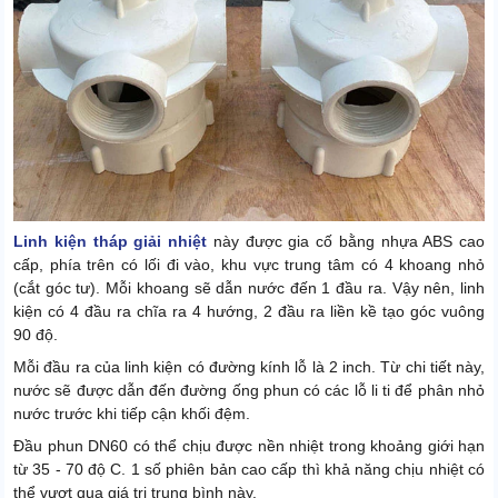
Linh kiện tháp giải nhiệt
này được gia cố bằng nhựa ABS cao
cấp, phía trên có lối đi vào, khu vực trung tâm có 4 khoang nhỏ
(cắt góc tư). Mỗi khoang sẽ dẫn nước đến 1 đầu ra. Vậy nên, linh
kiện có 4 đầu ra chĩa ra 4 hướng, 2 đầu ra liền kề tạo góc vuông
90 độ.
Mỗi đầu ra của linh kiện có đường kính lỗ là 2 inch. Từ chi tiết này,
nước sẽ được dẫn đến đường ống phun có các lỗ li ti để phân nhỏ
nước trước khi tiếp cận khối đệm.
Đầu phun DN60 có thể chịu được nền nhiệt trong khoảng giới hạn
từ 35 - 70 độ C. 1 số phiên bản cao cấp thì khả năng chịu nhiệt có
thể vượt qua giá trị trung bình này.