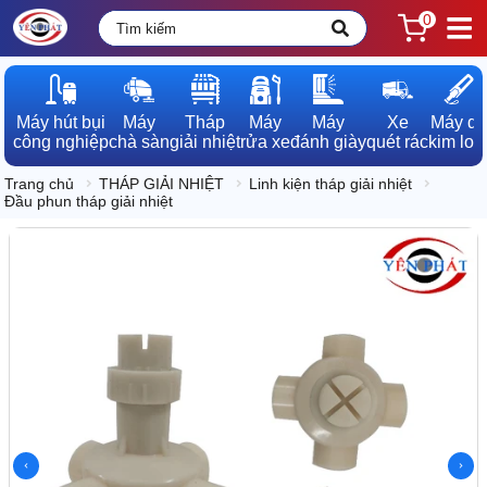
0
Máy hút bụi

Máy

Tháp

Máy

Máy

Xe

Máy dò

công nghiệp
chà sàn
giải nhiệt
rửa xe
đánh giày
quét rác
kim loạ
Trang chủ
THÁP GIẢI NHIỆT
Linh kiện tháp giải nhiệt
Đầu phun tháp giải nhiệt