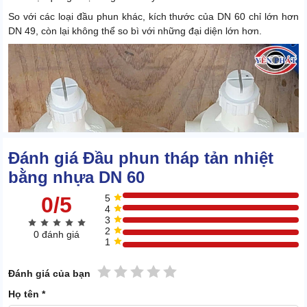
So với các loại đầu phun khác, kích thước của DN 60 chỉ lớn hơn
DN 49, còn lại không thể so bì với những đại diện lớn hơn.
Đánh giá Đầu phun tháp tản nhiệt
bằng nhựa DN 60
0/5
5
4
3
2
0 đánh giá
1
1 sao
2 sao
3 sao
4 sao
5 sao
Đánh giá của bạn
Linh kiện được sử dụng cho nhiều con tháp tản nhiệt vận hành với
Họ tên *
quy mô nhỏ. Trong đó, các thiết bị có công suất 15RT, 20RT là có