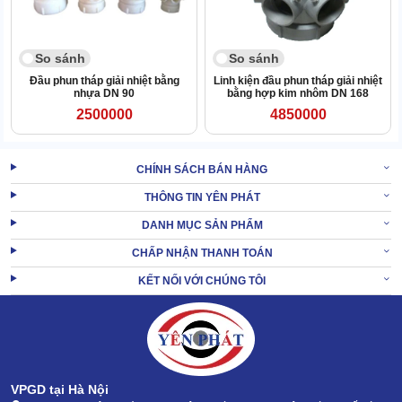
So sánh
So sánh
Đầu phun tháp giải nhiệt bằng
Linh kiện đầu phun tháp giải nhiệt
nhựa DN 90
bằng hợp kim nhôm DN 168
2500000
4850000
CHÍNH SÁCH BÁN HÀNG
Đặc biệt là khi xếp cạnh các loại đầu phun làm bằng inox toàn
THÔNG TIN YÊN PHÁT
phần hoặc hợp kim nhôm. Vậy nên, chủ sở hữu sẽ tiết kiệm được
đáng kể chi phí bỏ ra.
DANH MỤC SẢN PHẨM
Không chỉ có vậy, sức bền của đầu phun DN 60 cũng không hề
CHẤP NHẬN THANH TOÁN
kém các đối thủ.
KẾT NỐI VỚI CHÚNG TÔI
Linh kiện có thiết kế thông minh, gia cố chắc chắn, phần thành có
độ dày lý tưởng.
Vậy nên có thể chịu được áp lực lớn, rất hiếm khi bị nứt vỡ
.
Do đó,
bạn không phải mất tiền sửa chữa hay thay mới thường xuyên.
Ngoài ra, loại đầu phun này còn được bày bán rất rộng rãi, khi cần
VPGD tại Hà Nội
là có thể lựa mua ngay. Không khan hiếm hay khó tìm kiếm như