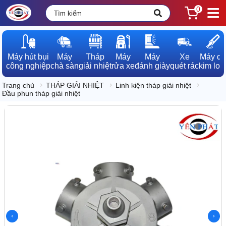
0
Máy hút bụi

Máy

Tháp

Máy

Máy

Xe

Máy dò

công nghiệp
chà sàn
giải nhiệt
rửa xe
đánh giày
quét rác
kim loạ
Trang chủ
THÁP GIẢI NHIỆT
Linh kiện tháp giải nhiệt
Đầu phun tháp giải nhiệt