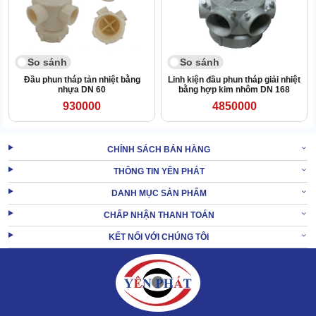
So sánh
So sánh
Đầu phun tháp tản nhiệt bằng
Linh kiện đầu phun tháp giải nhiệt
nhựa DN 60
bằng hợp kim nhôm DN 168
930000
4850000
CHÍNH SÁCH BÁN HÀNG
THÔNG TIN YÊN PHÁT
DANH MỤC SẢN PHẨM
CHẤP NHẬN THANH TOÁN
Ở mỗi đầu chia nước lại có những chốt vặn giúp kết nối chắc chắn
KẾT NỐI VỚI CHÚNG TÔI
với cánh tay chia nước.
XEM
Đầu phun tháp giải nhiệt bằng hợp kim nhôm
THÊM:
DN 114