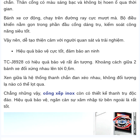
chắn. Thân cổng có màu sáng bạc và không bị hoen ố qua thời
gian.
Bánh xe cơ động, chạy trên đường ray cực mượt mà. Bộ điều
khiển nằm gọn trong phần đầu cổng dáng trụ, kiểm soát công
năng siêu tốt.
Vậy nên, dễ tạo thiện cảm với người quan sát và trải nghiệm.
Hiệu quả bảo vệ cực tốt, đảm bảo an ninh
TC-J8928 có hiệu quả bảo vệ rất ấn tượng. Khoảng cách giữa 2
bánh xe đối xứng nhau lên tới 0,6m.
Xen giữa là hệ thống thanh chắn đan xéo nhau, không đối tượng
lạ nào có thể lọt qua.
Chẳng những vậy,
cổng xếp inox
còn có thiết kế thanh trụ độc
đáo. Hiệu quả bảo vệ, ngăn cản sự xâm nhập từ bên ngoài là rất
tốt.