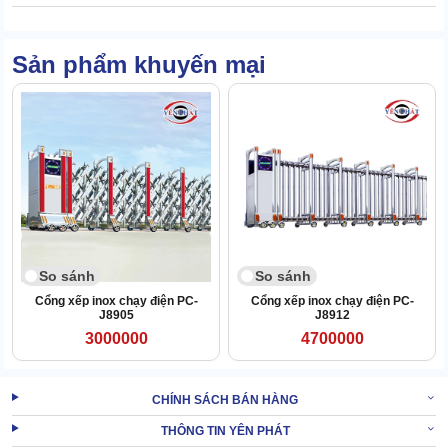
hành với cường độ cao như TC-J8928 thì đây là tuổi thọ cực hiếm.
Điều này có được là nhờ chất liệu inox siêu bền, không bị ngoại
Sản phẩm khuyến mại
lực, mưa nắng làm hư hại. Bên cạnh đó, bộ động cơ thông minh,
vận hành ổn định cũng giúp cổng tối ưu sức bền.
So sánh
So sánh
Cổng xếp inox chạy điện PC-
Cổng xếp inox chạy điện PC-
J8905
J8912
3000000
4700000
CHÍNH SÁCH BÁN HÀNG
THÔNG TIN YÊN PHÁT