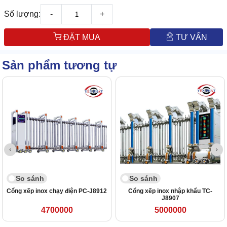
Số lượng:
-
+
ĐẶT MUA
TƯ VẤN
Sản phẩm tương tự
So sánh
So sánh
Cổng xếp inox chạy điện PC-J8912
Cổng xếp inox nhập khẩu TC-
J8907
4700000
5000000