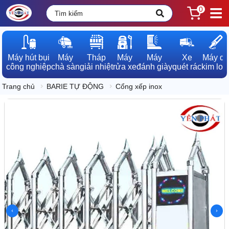
0
Máy hút bụi

Máy

Tháp

Máy

Máy

Xe

Máy dò

công nghiệp
chà sàn
giải nhiệt
rửa xe
đánh giày
quét rác
kim loạ
Trang chủ
BARIE TỰ ĐỘNG
Cổng xếp inox