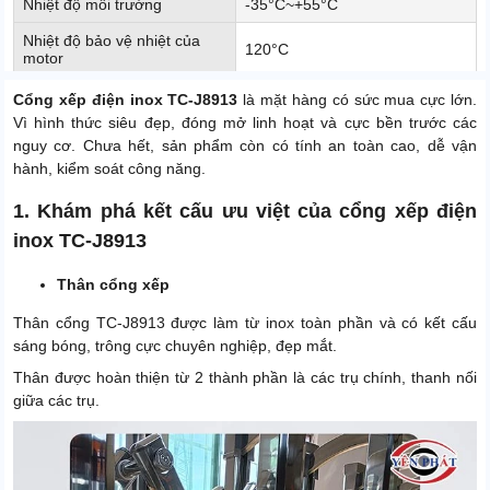
Nhiệt độ môi trường
-35°C~+55°C
Nhiệt độ bảo vệ nhiệt của
120°C
motor
Nhiệt độ khởi động tăng
Cổng xếp điện inox TC-J8913
là mặt hàng có sức mua cực lớn.
0°C±5°C
nhiệt của motor
Vì hình thức siêu đẹp, đóng mở linh hoạt và cực bền trước các
nguy cơ. Chưa hết, sản phẩm còn có tính an toàn cao, dễ vận
Hãng sản xuất
Baiseng
hành, kiểm soát công năng.
1. Khám phá kết cấu ưu việt của cổng xếp điện
inox TC-J8913
Thân cổng xếp
Thân cổng TC-J8913 được làm từ inox toàn phần và có kết cấu
sáng bóng, trông cực chuyên nghiệp, đẹp mắt.
Thân được hoàn thiện từ 2 thành phần là các trụ chính, thanh nối
giữa các trụ.