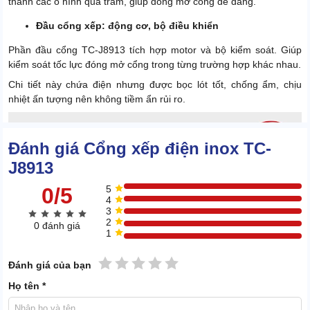
thành các ô hình quả trám, giúp đóng mở cổng dễ dàng.
Đầu cổng xếp: động cơ, bộ điều khiển
Phần đầu cổng TC-J8913 tích hợp motor và bộ kiểm soát. Giúp
kiểm soát tốc lực đóng mở cổng trong từng trường hợp khác nhau.
Chi tiết này chứa điện nhưng được bọc lót tốt, chống ẩm, chịu
nhiệt ấn tượng nên không tiềm ẩn rủi ro.
Đánh giá Cổng xếp điện inox TC-
J8913
0/5
5
4
3
2
0 đánh giá
1
1 sao
2 sao
3 sao
4 sao
5 sao
Đánh giá của bạn
Họ tên *