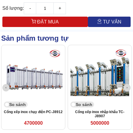
Số lượng:
-
+
ĐẶT MUA
TƯ VẤN
Sản phẩm tương tự
So sánh
So sánh
Cổng xếp inox chạy điện PC-J8912
Cổng xếp inox nhập khẩu TC-
J8907
4700000
5000000