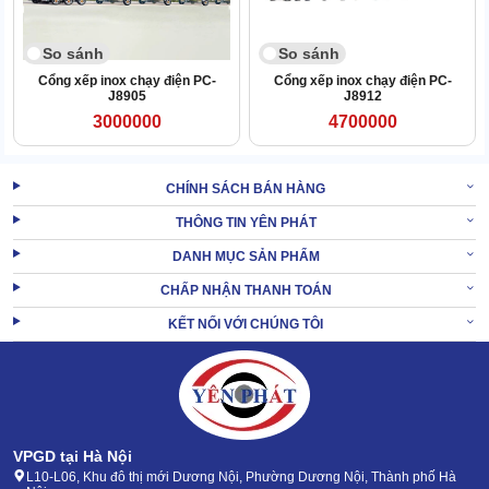
So sánh
So sánh
Cổng xếp inox chạy điện PC-
Cổng xếp inox chạy điện PC-
J8905
J8912
3000000
4700000
CHÍNH SÁCH BÁN HÀNG
THÔNG TIN YÊN PHÁT
DANH MỤC SẢN PHẨM
CHẤP NHẬN THANH TOÁN
KẾT NỐI VỚI CHÚNG TÔI
Đường ray định hướng
Đường ray chính là nơi liên kết trực tiếp với bánh xe. Được làm từ
thép không gỉ cao cấp, chịu ma sát tốt, không bị hư hại khi tiếp xúc
mưa nắng
VPGD tại Hà Nội
L10-L06, Khu đô thị mới Dương Nội, Phường Dương Nội, Thành phố Hà
Chi tiết này giúp các bánh xe của TC-J8913 di chuyển trên 1