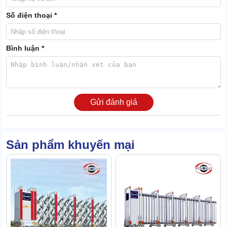
Số điện thoại *
Màn hình đèn Led
Bình luận *
Màn hình Led của TC-J8913 hiển thị rất trực quan, phát sáng
nhưng không gây chói mắt. Người qua lại có thể đọc rõ mọi thông
tin.
Các nội dung hiển thị trên cổng bao gồm: trạng thái đóng mở,
Gửi đánh giá
ngày giờ, lời chào hoặc lời tạm biệt.
Bánh xe
Sản phẩm khuyến mại
Bánh xe nằm liền dưới mỗi trụ chính của cổng TC-J8913. Cứ 1 trụ
sẽ tương ứng với 2 bánh xe.
Bộ phận này được làm từ thép phối cao su thuần chất nên vừa
đàn hồi tốt, vừa siêu bền.
Nhiệm vụ của bánh xe là nâng đỡ, hỗ trợ việc điều chuyển các trụ
đỡ ra vào theo 2 chiều khi đóng mở cổng.