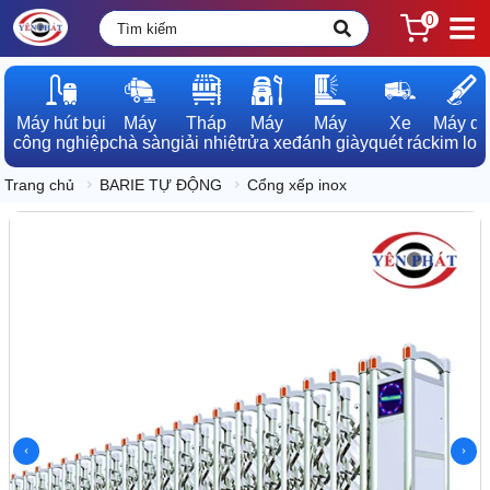
0
Máy hút bụi

Máy

Tháp

Máy

Máy

Xe

Máy dò

công nghiệp
chà sàn
giải nhiệt
rửa xe
đánh giày
quét rác
kim loạ
Trang chủ
BARIE TỰ ĐỘNG
Cổng xếp inox