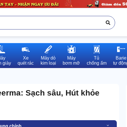
áy

Xe

Máy dò

Máy

Tủ

Barie

 giày
quét rác
kim loại
bơm mỡ
chống ẩm
tự độn
eerma: Sạch sâu, Hút khỏe
dung chính