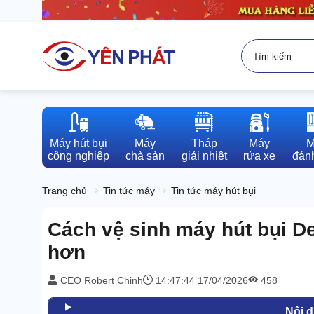
Máy hút bụi

Máy

Tháp

Máy

M
công nghiệp
chà sàn
giải nhiệt
rửa xe
đánh
Trang chủ
Tin tức máy
Tin tức máy hút bụi
Cách vệ sinh máy hút bụi D
hơn
CEO Robert Chinh
14:47:44 17/04/2026
458
Nội 