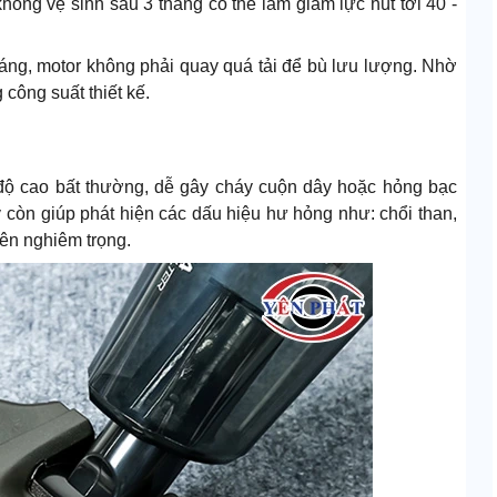
 không vệ sinh sau 3 tháng có thể làm giảm lực hút tới 40 -
áng, motor không phải quay quá tải để bù lưu lượng. Nhờ
 công suất thiết kế.
t độ cao bất thường, dễ gây cháy cuộn dây hoặc hỏng bạc
 còn giúp phát hiện các dấu hiệu hư hỏng như: chổi than,
nên nghiêm trọng.