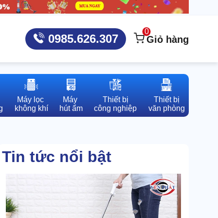
0
0985.626.307
Giỏ hàng
Máy lọc 

Máy 

Thiết bị

Thiết bị

g
không khí
hút ẩm
công nghiệp
văn phòng
Tin tức nổi bật