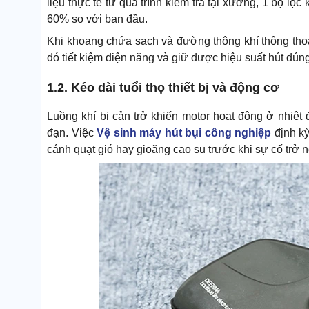
liệu thực tế từ quá trình kiểm tra tại xưởng, 1 bộ lọc
60% so với ban đầu.
Khi khoang chứa sạch và đường thông khí thông tho
đó tiết kiệm điện năng và giữ được hiệu suất hút đúng
1.2. Kéo dài tuổi thọ thiết bị và động cơ
Luồng khí bị cản trở khiến motor hoạt động ở nhiệ
đạn. Việc
Vệ sinh máy hút bụi công nghiệp
định kỳ
cánh quạt gió hay gioăng cao su trước khi sự cố trở 