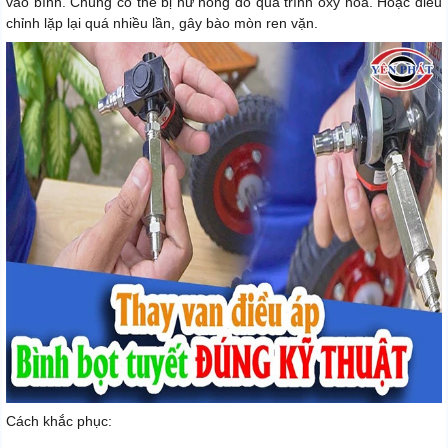
vào bình. Chúng có thể bị hư hỏng do quá trình oxy hóa. Hoặc điều
chỉnh lặp lại quá nhiều lần, gây bào mòn ren vặn.
Cách khắc phục: