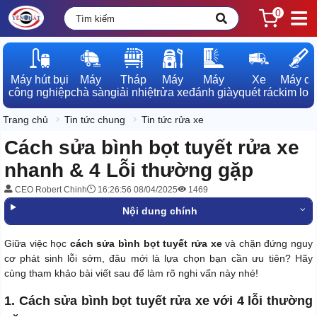
0
Máy hút bụi

Máy

Tháp

Máy

Máy

Xe

Máy dò

công nghiệp
chà sàn
giải nhiệt
rửa xe
đánh giày
quét rác
kim loạ
Trang chủ
Tin tức chung
Tin tức rửa xe
Cách sửa bình bọt tuyết rửa xe
nhanh & 4 Lỗi thường gặp
CEO Robert Chinh
16:26:56 08/04/2025
1469
Nội dung chính
Giữa việc học
cách sửa bình bọt tuyết rửa xe
và chặn đứng nguy
cơ phát sinh lỗi sớm, đâu mới là lựa chọn bạn cần ưu tiên? Hãy
cùng tham khảo bài viết sau để làm rõ nghi vấn này nhé!
1. Cách sửa bình bọt tuyết rửa xe với 4 lỗi thường