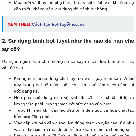
Mua mới và thay thế phụ tùng. Lưu ý chỉ chỉnh van khi thực sự
cần thiết, không nên lạm dụng để tránh hư hỏng.
XEM THÊM:
Cách tạo bọt tuyết rửa xe
2. Sử dụng bình bọt tuyết như thế nào để hạn chế
sự cố?
Để ngăn ngừa, hạn chế những sự cố xảy ra, cần lưu tâm đến 1 số
vấn đề sau:
Không nên tái sử dụng chất tẩy rửa vào ngày hôm sau. Vì lúc
này lượng bọt sẽ giảm thể tích, hiệu quả làm sạch cũng tụt
dốc đáng kể.
Nếu pha chế dung dịch vệ sinh thì cần “fix” chuẩn tỉ lệ và
lượng vừa phải, tương thích với sức chứa của bình.
Trước khi nén khí, cần lắc đều bình để nước và hóa chất tạo
hỗn hợp đồng nhất.
Việc cấp khí nén cần được làm đúng theo khuyến cáo. Có như
vậy áp lực sinh ra mới đủ để hỗ trợ khâu xịt bọt ra bên ngoài.
Khi sử dụng không để đường dẫn bọt bị gãy, gập hoặc xoắn.