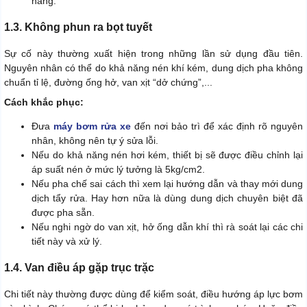
năng.
1.3. Không phun ra bọt tuyết
Sự cố này thường xuất hiện trong những lần sử dụng đầu tiên.
Nguyên nhân có thể do khả năng nén khí kém, dung dịch pha không
chuẩn tỉ lệ, đường ống hở, van xịt “dở chứng”,...
Cách khắc phục:
Đưa
máy bơm rửa xe
đến nơi bảo trì để xác định rõ nguyên
nhân, không nên tự ý sửa lỗi.
Nếu do khả năng nén hơi kém, thiết bị sẽ được điều chỉnh lại
áp suất nén ở mức lý tưởng là 5kg/cm2.
Nếu pha chế sai cách thì xem lại hướng dẫn và thay mới dung
dịch tẩy rửa. Hay hơn nữa là dùng dung dịch chuyên biệt đã
được pha sẵn.
Nếu nghi ngờ do van xịt, hở ống dẫn khí thì rà soát lại các chi
tiết này và xử lý.
1.4. Van điều áp gặp trục trặc
Chi tiết này thường được dùng để kiểm soát, điều hướng áp lực bơm