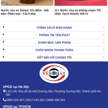
Nước rửa xe Sonax: Ưu điểm - Giá
11+ Nước rửa xe không chạm Tốt
bán- Phân loại - Cách pha
nhất: Sạch nhanh, Giá rẻ
CHÍNH SÁCH BÁN HÀNG
THÔNG TIN YÊN PHÁT
DANH MỤC SẢN PHẨM
CHẤP NHẬN THANH TOÁN
KẾT NỐI VỚI CHÚNG TÔI
VPGD tại Hà Nội
L10-L06, Khu đô thị mới Dương Nội, Phường Dương Nội, Thành phố Hà
Nội
0985.626.307 | 0917.430.282 | 0988.498.393
VPGD tại TP.HCM