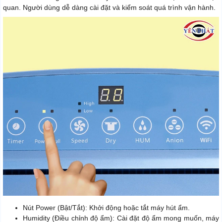
quan. Người dùng dễ dàng cài đặt và kiểm soát quá trình vận hành.
Nút Power (Bật/Tắt): Khởi động hoặc tắt máy hút ẩm.
Humidity (Điều chỉnh độ ẩm): Cài đặt độ ẩm mong muốn, máy