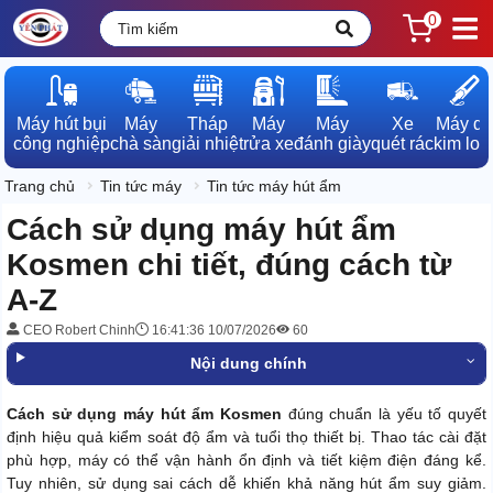
0
Máy hút bụi

Máy

Tháp

Máy

Máy

Xe

Máy dò

công nghiệp
chà sàn
giải nhiệt
rửa xe
đánh giày
quét rác
kim loạ
Trang chủ
Tin tức máy
Tin tức máy hút ẩm
Cách sử dụng máy hút ẩm
Kosmen chi tiết, đúng cách từ
A-Z
CEO Robert Chinh
16:41:36 10/07/2026
60
Nội dung chính
Cách sử dụng máy hút ẩm Kosmen
đúng chuẩn là yếu tố quyết
định hiệu quả kiểm soát độ ẩm và tuổi thọ thiết bị. Thao tác cài đặt
phù hợp, máy có thể vận hành ổn định và tiết kiệm điện đáng kể.
Tuy nhiên, sử dụng sai cách dễ khiến khả năng hút ẩm suy giảm.