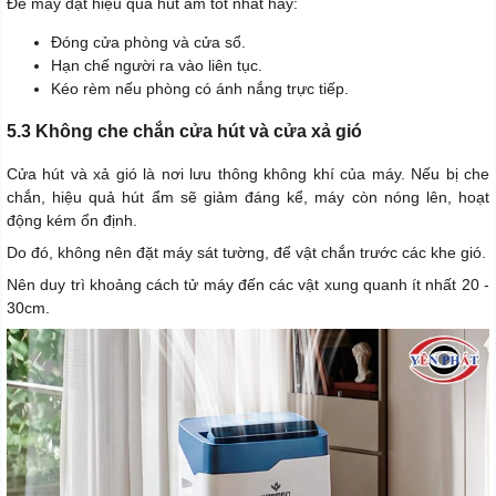
Để máy đạt hiệu quả hút ẩm tốt nhất hãy:
Đóng cửa phòng và cửa sổ.
Hạn chế người ra vào liên tục.
Kéo rèm nếu phòng có ánh nắng trực tiếp.
5.3 Không che chắn cửa hút và cửa xả gió
Cửa hút và xả gió là nơi lưu thông không khí của máy. Nếu bị che
chắn, hiệu quả hút ẩm sẽ giảm đáng kể, máy còn nóng lên, hoạt
động kém ổn định.
Do đó, không nên đặt máy sát tường, để vật chắn trước các khe gió.
Nên duy trì khoảng cách tử máy đến các vật xung quanh ít nhất 20 -
30cm.