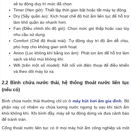
sẽ tự động duy trì mức đã chọn.
Timer (Hẹn giờ): Thiết lập thời gian bật hoặc tắt máy tự động.
Dry (Sấy quần áo): Kích hoạt chế độ hút ẩm liên tục để hỗ trợ
làm khô quần áo nhanh hơn.
Fan (Điều chỉnh tốc độ gió): Chọn mức gió thấp hoặc cao tùy
nhu cầu sử dụng.
Comfort (Chế độ thoải mái): Tự động duy trì độ ẩm dễ chịu,
phù hợp cho không gian sinh hoạt.
Anion (Lọc không khí bằng ion âm): Phát ion âm để hỗ trợ làm
sạch và khử mùi không khí.
Wifi (trên một số model): Kết nối với điện thoại để điều khiển
và theo dõi máy từ xa.
2.2 Bình chứa nước thải, hệ thống thoát nước liên tục
(nếu có)
Bình chứa nước thải thường chỉ có ở
máy hút hơi ẩm gia đình
. Bộ
phận này có nhiệm vụ chứa lượng nước ngưng tụ sau khi tách ẩm
khỏi không khí. Khi bình đầy, máy sẽ tự động dừng và đưa cảnh báo
để tránh tràn.
Cổng thoát nước liên tục có ở mọi máy hút ẩm công nghiệp và một