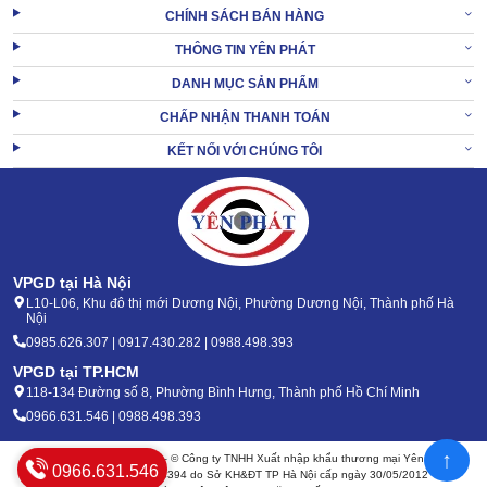
CHÍNH SÁCH BÁN HÀNG
THÔNG TIN YÊN PHÁT
DANH MỤC SẢN PHẨM
CHẤP NHẬN THANH TOÁN
KẾT NỐI VỚI CHÚNG TÔI
VPGD tại Hà Nội
L10-L06, Khu đô thị mới Dương Nội, Phường Dương Nội, Thành phố Hà
Nội
0985.626.307 | 0917.430.282 | 0988.498.393
VPGD tại TP.HCM
118-134 Đường số 8, Phường Bình Hưng, Thành phố Hồ Chí Minh
0966.631.546 | 0988.498.393
↑
Bản quyền 2020 - 2026 – © Công ty TNHH Xuất nhập khẩu thương mại Yên Phát
0966.631.546
Mã số thuế: 0105904394 do Sở KH&ĐT TP Hà Nội cấp ngày 30/05/2012