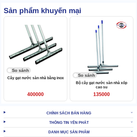
3 chất liệu làm nên sản phẩm (nhôm, nhựa cao cấp, mút cao su)
đều rất bền. Không bị làm mòn khi tiếp cận nước, hóa chất và ma
Sản phẩm khuyến mại
sát thường xuyên.
So sánh
So sánh
Cây gạt nước sàn nhà bằng inox
Bộ cây gạt nước sàn nhà xốp
cao su
400000
135000
CHÍNH SÁCH BÁN HÀNG
THÔNG TIN YÊN PHÁT
Ngoài ra, do có độ cứng cáp cao nên khi ngoại lực tác động, cây
DANH MỤC SẢN PHẨM