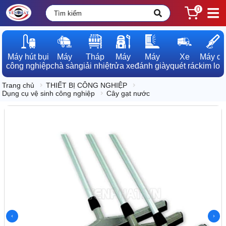
0
Máy hút bụi

Máy

Tháp

Máy

Máy

Xe

Máy dò

công nghiệp
chà sàn
giải nhiệt
rửa xe
đánh giày
quét rác
kim loạ
Trang chủ
THIẾT BỊ CÔNG NGHIỆP
Dụng cụ vệ sinh công nghiệp
Cây gạt nước