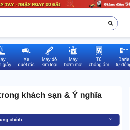
áy

Xe

Máy dò

Máy

Tủ

Barie

 giày
quét rác
kim loại
bơm mỡ
chống ẩm
tự độn
trong khách sạn & Ý nghĩa
dung chính