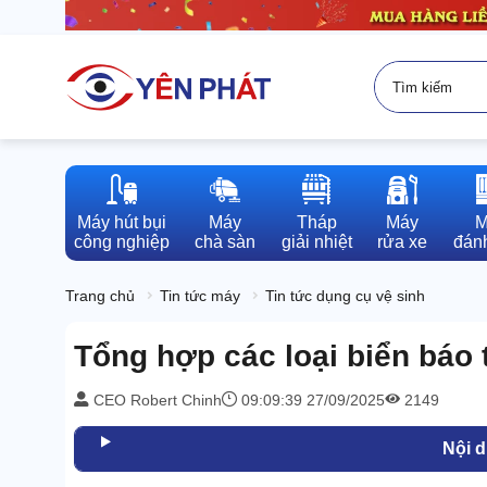
Máy hút bụi

Máy

Tháp

Máy

M
công nghiệp
chà sàn
giải nhiệt
rửa xe
đánh
Trang chủ
Tin tức máy
Tin tức dụng cụ vệ sinh
Tổng hợp các loại biển báo 
CEO Robert Chinh
09:09:39 27/09/2025
2149
Nội 