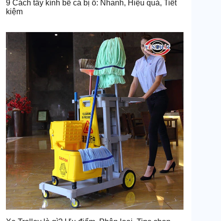
9 Cách tẩy kính bể cá bị ố: Nhanh, Hiệu quả, Tiết
kiệm