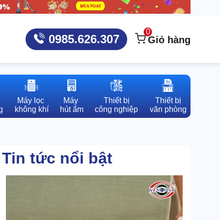
0
0985.626.307
Giỏ hàng
Máy lọc 

Máy 

Thiết bị

Thiết bị

g
không khí
hút ẩm
công nghiệp
văn phòng
Tin tức nổi bật