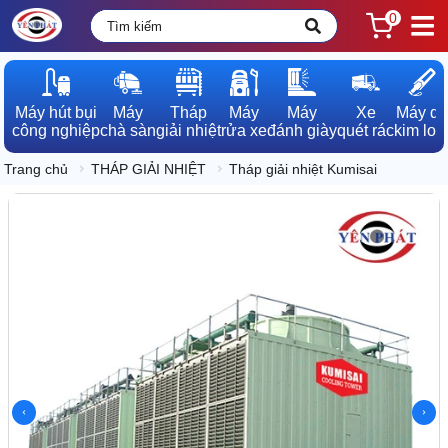
0
Máy hút bụi

Máy

Tháp

Máy

Máy

Xe

Máy dò

công nghiệp
chà sàn
giải nhiệt
rửa xe
đánh giày
quét rác
kim loạ
Trang chủ
THÁP GIẢI NHIỆT
Tháp giải nhiệt Kumisai