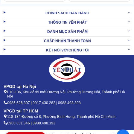
CHÍNH SÁCH BÁN HÀNG
THÔNG TIN YÊN PHÁT
Trong và ngoài
tháp làm mát
đặc thù với nền nhiệt cùng độ ẩm
DANH MỤC SẢN PHẨM
cao, hơi nóng nhiều. Để có thể bền bỉ trong môi trường này, NSX
CHẤP NHẬN THANH TOÁN
trang bị cho tổ hợp tháp này đều là những vật liệu cao cấp hàng
đầu.
KẾT NỐI VỚI CHÚNG TÔI
Tiêu biểu như phần vỏ tháp dùng sợi thủy tinh với đặc tính kháng
hóa, chống ăn mòn siêu tốt. Motor quạt chống thấm, cánh quạt
quay kết cấu từ hợp kim nhôm cực bền bỉ.
Ngay cả hệ khối đệm và ống dẫn đều làm từ PVC loại 1, chịu được
nguồn nước nóng, dùng lâu dài mà không bị giòn, mủn gãy.
VPGD tại Hà Nội
L10-L06, Khu đô thị mới Dương Nội, Phường Dương Nội, Thành phố Hà
Nội
XEM THÊM:
Tháp giải nhiệt Kumisai KMS 150RT
0985.626.307 | 0917.430.282 | 0988.498.393
VPGD tại TP.HCM
2. Yên Phát bán 4 tổ hợp tháp hạ nhiệt Kumisai
118-134 Đường số 8, Phường Bình Hưng, Thành phố Hồ Chí Minh
KMS 350RT 2Cell giá rẻ, hỗ trợ lắp đúng chuẩn
0966.631.546 | 0988.498.393