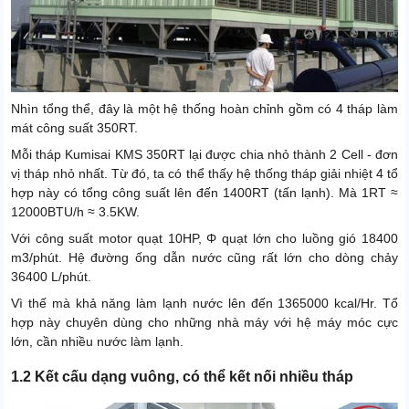
Nhìn tổng thể, đây là một hệ thống hoàn chỉnh gồm có 4 tháp làm
mát công suất 350RT.
Mỗi tháp Kumisai KMS 350RT lại được chia nhỏ thành 2 Cell - đơn
vị tháp nhỏ nhất. Từ đó, ta có thể thấy hệ thống tháp giải nhiệt 4 tổ
hợp này có tổng công suất lên đến 1400RT (tấn lạnh). Mà 1RT ≈
12000BTU/h ≈ 3.5KW.
Với công suất motor quạt 10HP, Φ quạt lớn cho luồng gió 18400
m3/phút. Hệ đường ống dẫn nước cũng rất lớn cho dòng chảy
36400 L/phút.
Vì thế mà khả năng làm lạnh nước lên đến 1365000 kcal/Hr. Tổ
hợp này chuyên dùng cho những nhà máy với hệ máy móc cực
lớn, cần nhiều nước làm lạnh.
1.2 Kết cấu dạng vuông, có thể kết nối nhiều tháp