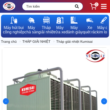
0
Máy hút bụi

Máy

Tháp

Máy

Máy

Xe

Máy dò

công nghiệp
chà sàn
giải nhiệt
rửa xe
đánh giày
quét rác
kim loạ
Trang chủ
THÁP GIẢI NHIỆT
Tháp giải nhiệt Kumisai