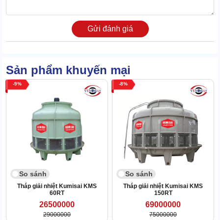
nước luôn vừa đủ, không quá ít, không bị tràn ra ngoài.
Lưới xám: Dùng để ngăn chặn bụi bẩn từ bên ngoài bay vào
đế bồn đồng thời tránh thất thoát nước.
Gửi đánh giá
Sản phẩm khuyến mại
9
8
So sánh
So sánh
Tháp giải nhiệt Kumisai KMS
Tháp giải nhiệt Kumisai KMS
60RT
150RT
26500000
69000000
29000000
75000000
1.2 Nguyên lý hoạt động