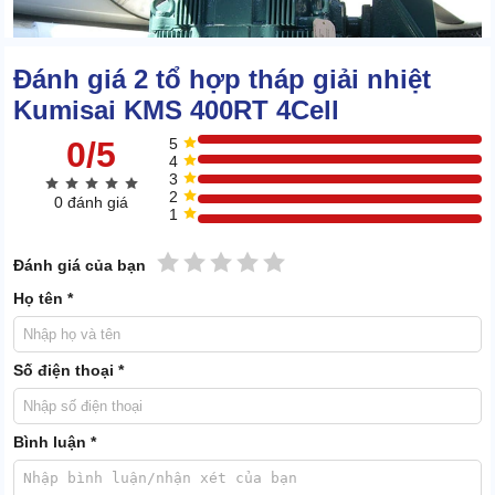
Đánh giá 2 tổ hợp tháp giải nhiệt
Kumisai KMS 400RT 4Cell
0/5
5
4
3
2
0 đánh giá
1
1 sao
2 sao
3 sao
4 sao
5 sao
Đánh giá của bạn
Đế bồn: Đây là khu vực chứa nước cung cấp cho chu trình
Họ tên *
làm mát.
Tháp tản nhiệt công nghiệp
có công suất lớn
nên được thiết kế đế bồn siêu to, chứa đựng tốt lượng nước
cần dùng.
Số điện thoại *
Ống chia nước: Thực hiện vận chuyển nước mát và nước
mang nhiệt đến đúng địa chỉ trong quy trình hạ nhiệt.
Tấm tản nhiệt: Có thiết kế dạng gợi sóng, sử dụng chất liệu
Bình luận *
PVC cao cấp được dùng để tăng cường hiệu quả, rút ngắn
thời gian hạ nhiệt.
Phao chống tràn: Được gắn với đế bồn nhằm duy trì lượng