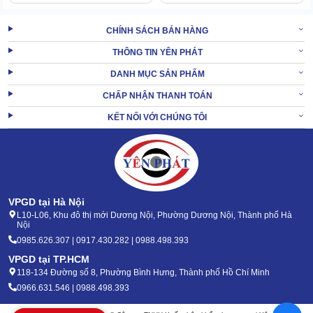
Chu trình làm mát của Kumisai KMS 400RT 4Cell được thực hiện
CHÍNH SÁCH BÁN HÀNG
bằng cách tách nhiệt vào nước, hạ nhiệt nước bằng gió lưu thông.
THÔNG TIN YÊN PHÁT
Không khí được đưa vào bồn bằng hệ thống quạt lớn, cùng chiều
DANH MỤC SẢN PHẨM
với dòng nước mang nhiệt. Nước nóng dàn trên tấm tản nhiệt rồi
được làm mát bằng khí lưu thông.
CHẤP NHẬN THANH TOÁN
Khí nóng mang theo nhiệt lượng sau khi hạ nhiệt nước bay ra
KẾT NỐI VỚI CHÚNG TÔI
ngoài. Lượng nước còn lại tiếp tục được làm mát bằng thiết bị lạnh
rồi quay lại đường ống để tiếp diễn quá trình hạ nhiệt.
XEM THÊM:
Tháp giải nhiệt Kumisai KMS 30RT
VPGD tại Hà Nội
2. Lợi ích khi đầu tư tháp giải nhiệt Kumisai KMS
L10-L06, Khu đô thị mới Dương Nội, Phường Dương Nội, Thành phố Hà
Nội
400RT
0985.626.307 | 0917.430.282 | 0988.498.393
2.1 Tối ưu hóa hiệu quả vận hành của máy móc sản
VPGD tại TP.HCM
118-134 Đường số 8, Phường Bình Hưng, Thành phố Hồ Chí Minh
xuất
0966.631.546 | 0988.498.393
Vận hành với cường độ lớn, nhiệt lượng cao là lý do làm giảm hiệu