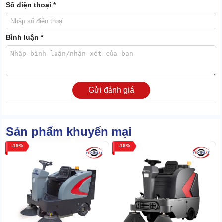
Số điện thoại *
Karcher KM 130/300 R D hoạt động với motor diesel siêu bền
khỏe. Hiệu quả làm sạch đạt tới 13.000 m2 trong 1h, bỏ xa nhiều
đối thủ trên thị trường.
Bình luận *
Gửi đánh giá
Sản phẩm khuyến mại
19
16