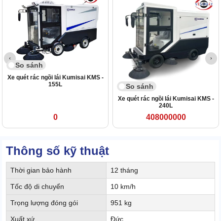
So sánh
Xe quét rác ngồi lái Kumisai KMS -
155L
So sánh
Xe quét rác ngồi lái Kumisai KMS -
240L
0
408000000
Thông số kỹ thuật
Thời gian bảo hành
12 tháng
Tốc độ di chuyển
10 km/h
Trọng lượng đóng gói
951 kg
Xuất xứ
Đức