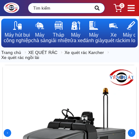
0
Máy hút bụi

Máy

Tháp

Máy

Máy

Xe

Máy dò

công nghiệp
chà sàn
giải nhiệt
rửa xe
đánh giày
quét rác
kim loạ
Trang chủ
XE QUÉT RÁC
Xe quét rác Karcher
Xe quét rác ngồi lái