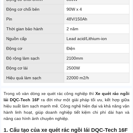
Động cơ chổi bên
90W x 4
Pin
48V/150Ah
Thời gian bảo hành
2 năm
Nguồn cấp
Lead acid/Lithium-ion
Động cơ
Điện
Độ rộng làm sạch
2100mm
Động cơ lái
2500W
Hiệu quả làm sạch
22000 m2/h
Trong vô vàn dòng xe quét rác công nghiệp thì
Xe quét rác ngồi
lái DQC-Tech 16F
ra đời như một giải pháp tối ưu, kết hợp giữa
hiệu suất làm sạch mạnh mẽ. Công nghệ hiện đại và khả năng vận
hành linh hoạt, giúp doanh nghiệp tiết kiệm chi phí dài hạn và
nâng cao hình ảnh chuyên nghiệp.
1. Cấu tạo của xe quét rác ngồi lái DQC-Tech 16F