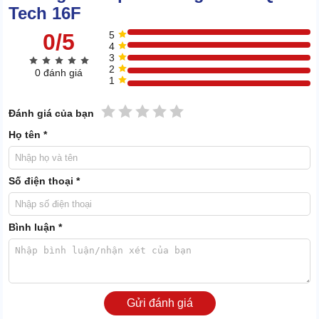
Tech 16F
2.1. Hiệu suất làm sạch đột phá
0/5
5
4
3
2
0 đánh giá
1
1 sao
2 sao
3 sao
4 sao
5 sao
Đánh giá của bạn
Họ tên *
Số điện thoại *
Bình luận *
Gửi đánh giá
Máy quét rác
có khả năng làm sạch diện tích lớn trong thời gian