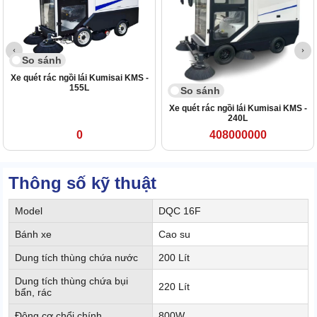
So sánh
Xe quét rác ngồi lái Kumisai KMS -
155L
So sánh
Xe quét rác ngồi lái Kumisai KMS -
240L
0
408000000
Thông số kỹ thuật
Model
DQC 16F
Bánh xe
Cao su
Dung tích thùng chứa nước
200 Lít
Dung tích thùng chứa bụi
220 Lít
bẩn, rác
Động cơ chổi chính
800W