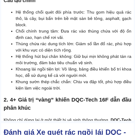
Cấu tạo chính
Hệ thống chổi quét đôi phía trước: Thu gom hiệu quả rác
thô, lá cây, bụi bẩn trên bề mặt sàn bê tông, asphalt, gạch
block.
Chổi chính trung tâm: Đưa rác vào thùng chứa với độ ổn
định cao, hạn chế rơi vãi.
Thùng chứa rác dung tích lớn: Giảm số lần đổ rác, phù hợp
với khu vực có diện tích rộng.
Hệ thống hút bụi chân không: Giữ bụi mịn không phát tán ra
môi trường, đảm bảo tiêu chuẩn vệ sinh.
Khoang lái ngồi tiện lợi: Vô lăng, bảng điều khiển bố trí khoa
học, dễ sử dụng kể cả với người mới.
Khung sườn thép chắc chắn: Chịu va đập tốt, phù hợp điều
kiện làm việc ngoài trời.
2. 4+ Giá trị “vàng” khiến DQC-Tech 16F dẫn đầu
phân khúc
Không chỉ dừng lại ở một thiết bị vệ sinh thông thường,
DQC-Tech
16F
được đánh giá cao nhờ mang lại những giá trị thực tiễn cho
Đánh giá Xe quét rác ngồi lái DQC -
doanh nghiệp.