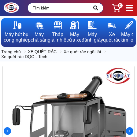
0
Máy hút bụi

Máy

Tháp

Máy

Máy

Xe

Máy dò

công nghiệp
chà sàn
giải nhiệt
rửa xe
đánh giày
quét rác
kim loạ
Trang chủ
XE QUÉT RÁC
Xe quét rác ngồi lái
Xe quét rác DQC - Tech