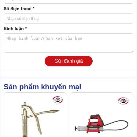
Số điện thoại *
Bình luận *
Có khả năng chống ăn mòn, chịu được áp lực lớn và nhiệt độ cao.
Giúp
súng bơm mỡ
hoạt động ổn định, bền bỉ trong môi trường
công nghiệp khắc nghiệt.
Gửi đánh giá
2.2 Tra mỡ siêu nhanh, độ chính xác cao.
HCG 300 có khả năng tạo ra áp suất lớn, giúp mỡ được đẩy
Sản phẩm khuyến mại
nhanh chóng vào các bộ phận cần bôi trơn.
HCG 300 đi kèm với nhiều loại đầu bơm khác nhau, được thiết kế
để phù hợp với các khớp nối, bộ phận cụ thể trên máy móc.
Đảm bảo mỡ được bơm chính xác vào vị trí cần thiết mà không bị
lãng phí hay tràn ra ngoài.