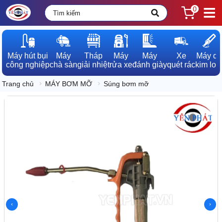
0
Máy hút bụi

Máy

Tháp

Máy

Máy

Xe

Máy dò

công nghiệp
chà sàn
giải nhiệt
rửa xe
đánh giày
quét rác
kim loạ
Trang chủ
MÁY BƠM MỠ
Súng bơm mỡ