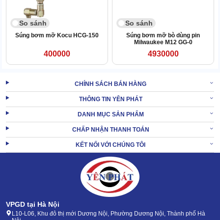
So sánh
So sánh
Súng bơm mỡ Kocu HCG-150
Súng bơm mỡ bò dùng pin
Milwaukee M12 GG-0
400000
4930000
CHÍNH SÁCH BÁN HÀNG
THÔNG TIN YÊN PHÁT
DANH MỤC SẢN PHẨM
CHẤP NHẬN THANH TOÁN
KẾT NỐI VỚI CHÚNG TÔI
3. Tổng kho Yên Phát - địa chỉ bán súng bơm mỡ
HCG 300 giá rẻ.
Tổng kho Yên Phát là 1 trong những địa chỉ uy tín chuyên cung
cấp các loại
máy bơm mỡ giá rẻ
.
VPGD tại Hà Nội
L10-L06, Khu đô thị mới Dương Nội, Phường Dương Nội, Thành phố Hà
Đơn vị cam kết mang đến cho khách hàng các sản phẩm với giá