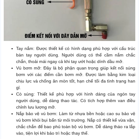
Tay nắm: Được thiết kế có hình dạng phù hợp với cấu trúc
bàn tay người dùng. Người dùng có thể cầm nắm chắc
chắn, thoải mái ngay cả khi tay ướt hoặc dính dầu mỡ.
Vú bơm mỡ: Đây là bộ phận quan trọng giúp kết nối súng
bơm với các điểm cần bơm mỡ. Được làm bằng kim loại
chịu lực và chống ăn mòn tốt, hạn chế tối đa tình trạng han
gỉ.
Cò súng: Thiết kế phù hợp với hình dáng của ngón tay
người dùng, dễ dàng thao tác. Có tích hợp thêm van điều
chỉnh lưu lượng mỡ.
Nắp bảo vệ vú bơm: Làm từ nhựa bền hoặc cao su bảo vệ
vú bơm khỏi bụi bẩn từ môi trường. Nắp có thiết kế vừa vặn,
chắc chắn để bao phủ toàn bộ vú bơm. Dễ dàng tháo ra lắp
vào, tiện lợi khi bảo trì hoặc thay thế.