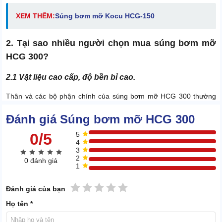
XEM THÊM:
Súng bơm mỡ Kocu HCG-150
2. Tại sao nhiều người chọn mua súng bơm mỡ
HCG 300?
2.1 Vật liệu cao cấp, độ bền bỉ cao.
Thân và các bộ phận chính của súng bơm mỡ HCG 300 thường
được làm từ kim loại chất lượng cao như thép không gỉ hoặc hợp
Đánh giá Súng bơm mỡ HCG 300
kim nhôm.
0/5
5
4
3
2
0 đánh giá
1
1 sao
2 sao
3 sao
4 sao
5 sao
Đánh giá của bạn
Họ tên *