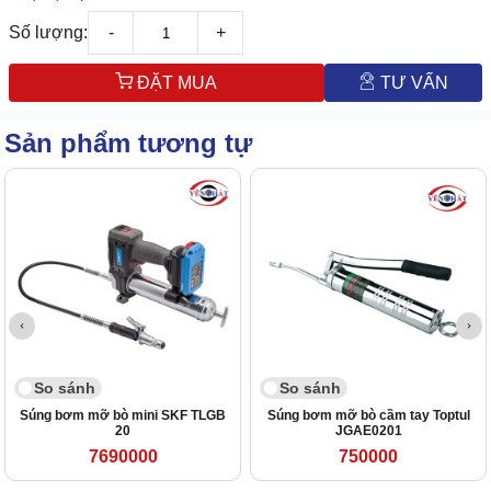
Số lượng:
-
+
ĐẶT MUA
TƯ VẤN
Sản phẩm tương tự
So sánh
So sánh
Súng bơm mỡ bò mini SKF TLGB
Súng bơm mỡ bò cầm tay Toptul
20
JGAE0201
7690000
750000