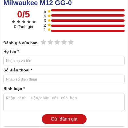
Milwaukee M12 GG-0
0/5
5
4
3
2
0 đánh giá
1
1 sao
2 sao
3 sao
4 sao
5 sao
Đánh giá của bạn
Họ tên *
Số điện thoại *
Bình luận *
Gửi đánh giá
Khi xem qua áp lực làm việc của Milwaukee M12 GG-0, chắc chắn
bạn sẽ hạ quyết tâm lựa mua thiết bị ngay lập tức.