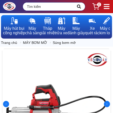
0
Máy hút bụi

Máy

Tháp

Máy

Máy

Xe

Máy dò

công nghiệp
chà sàn
giải nhiệt
rửa xe
đánh giày
quét rác
kim loạ
Trang chủ
MÁY BƠM MỠ
Súng bơm mỡ