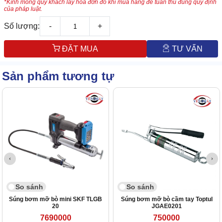
*Kính mong quý khách lấy hóa đơn đỏ khi mua hàng để tuân thủ đúng quy định
của pháp luật.
Số lượng:
-
+
ĐẶT MUA
TƯ VẤN
Sản phẩm tương tự
So sánh
So sánh
Súng bơm mỡ bò mini SKF TLGB
Súng bơm mỡ bò cầm tay Toptul
20
JGAE0201
7690000
750000