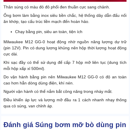
Thân súng có màu đỏ đô phối đen thuần cực sang chảnh.
Ống bơm làm bằng inox siêu bền chắc, hệ thống dây dẫn đấu nối
ăn khớp, tạo cấu trúc liền mạch đến hoàn hảo.
Chạy bằng pin, siêu an toàn, tiện ích
Milwaukee M12 GG-0 hoạt động nhờ nguồn năng lượng dự trữ
(pin 12V). Pin có dung lượng khủng nên hộp thời lượng hoạt động
cực dài.
Khi sạc đầy có thể sử dụng để cấp 7 hộp mỡ liên tục (dung tích
mỗi hộp xấp xỉ 500ml).
Do vận hành bằng pin nên Milwaukee M12 GG-0 có độ an toàn
cao hơn hẳn dòng dùng điện, khí nén.
Người vận hành có thể nắm bắt công năng trong nháy mắt.
Điều khiển áp lực và lượng mỡ đầu ra 1 cách nhanh nhạy thông
qua cò súng, van chỉnh áp.
Cấp mỡ mạnh mẽ, độ chuẩn xác cao
Đánh giá Súng bơm mỡ bò dùng pin