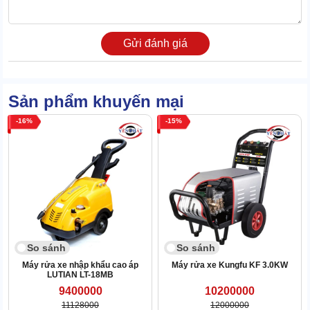
Gửi đánh giá
Máy được trang bị động cơ không chổi than với cảm ứng từ. Từ
đó, chạy bền, cực mạnh cùng độ ồn rất thấp. Không nhất thiết phải
thay chổi than thường xuyên.
Phần đầu bơm được làm từ đồng và piston sứ siêu cấp. Cho khả
Sản phẩm khuyến mại
năng bơm nước và gia áp cực khỏe.
16
15
1.4 Phun xịt với áp lực khủng tới 250 bar
Máy vận hành với công suất lớn lên đến 7.5KW cùng áp lực max
tận 250 bar. Cho phép xịt rửa siêu mạnh, loại bỏ triệt để vết bẩn
với thời gian nhanh chóng.
So sánh
So sánh
Máy rửa xe nhập khẩu cao áp
Máy rửa xe Kungfu KF 3.0KW
LUTIAN LT-18MB
9400000
10200000
11128000
12000000