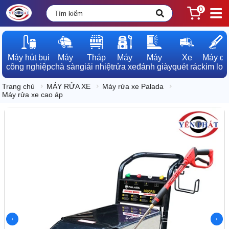
0
Máy hút bụi

Máy

Tháp

Máy

Máy

Xe

Máy dò

công nghiệp
chà sàn
giải nhiệt
rửa xe
đánh giày
quét rác
kim loạ
Trang chủ
MÁY RỬA XE
Máy rửa xe Palada
Máy rửa xe cao áp