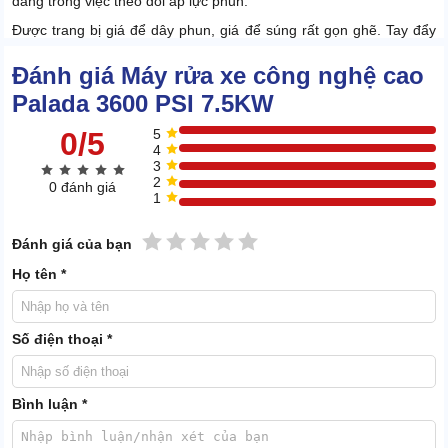
dàng trong việc theo dõi áp lực phun.
Được trang bị giá để dây phun, giá để súng rất gọn ghẽ. Tay đẩy
cực chắc và bánh xe lớn giúp linh động dịch chuyển giữa các vị trí.
Đánh giá Máy rửa xe công nghệ cao
1.3 Motor không chổi than, đầu bơm đồng chất lượng
Palada 3600 PSI 7.5KW
cao
0/5
5
4
3
2
0 đánh giá
1
1 sao
2 sao
3 sao
4 sao
5 sao
Đánh giá của bạn
Họ tên *
Số điện thoại *
Bình luận *