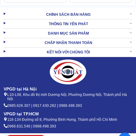
CHÍNH SÁCH BÁN HÀNG
THÔNG TIN YÊN PHÁT
DANH MỤC SẢN PHẨM
CHẤP NHẬN THANH TOÁN
KẾT NỐI VỚI CHÚNG TÔI
Từ đó, quy trình phun rửa vệ sinh tiết kiệm đáng kể điện năng
cũng như lượng nước.
XEM
Máy phun rửa xe ô tô công nghiệp Palada
THÊM:
9.0HP-170T
VPGD tại Hà Nội
L10-L06, Khu đô thị mới Dương Nội, Phường Dương Nội, Thành phố Hà
Nội
2. Cách vận hành máy rửa xe công nghiệp Palada
0985.626.307 | 0917.430.282 | 0988.498.393
3600 PSI 7.5KW
VPGD tại TP.HCM
118-134 Đường số 8, Phường Bình Hưng, Thành phố Hồ Chí Minh
0966.631.546 | 0988.498.393