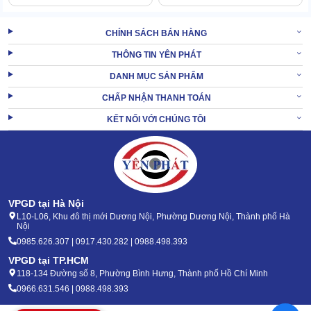
Để hoạt động bền khỏe, ổn định tần suất lớn, Lutian 20M36-7.5T4
CHÍNH SÁCH BÁN HÀNG
chú trọng nâng cấp hơn hẳn về sức chống chịu.
THÔNG TIN YÊN PHÁT
Tổng thể
máy xịt rửa xe Lutian
được hoàn thiện bằng chất liệu
siêu bền, chống ăn mòn, không hoen gỉ.
DANH MỤC SẢN PHẨM
Thêm nữa với áp lực & hiệu suất phun rửa đứng hàng top, quá
CHẤP NHẬN THANH TOÁN
trình phun rửa được giải quyết nhanh chóng.
KẾT NỐI VỚI CHÚNG TÔI
Vậy nên, lượng điện nước tiêu hao vô cùng thấp, chỉ nhỉnh 70%
đối thủ cùng phân khúc.
XEM
Máy bơm rửa xe áp lực công nghiệp LUTIAN
THÊM:
20M30
VPGD tại Hà Nội
L10-L06, Khu đô thị mới Dương Nội, Phường Dương Nội, Thành phố Hà
2. Báo giá thiết bị phun rửa áp lực cao Lutian
Nội
0985.626.307 | 0917.430.282 | 0988.498.393
20M36-7.5T4
VPGD tại TP.HCM
118-134 Đường số 8, Phường Bình Hưng, Thành phố Hồ Chí Minh
0966.631.546 | 0988.498.393