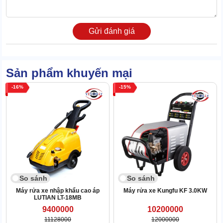
Combo dây điện & dây cao áp siêu dài giúp mở rộng phạm vi làm
việc. Nhờ vậy, chẳng những linh hoạt cho nhu cầu vận hành mà
còn nâng cao sự cơ động. Tránh phải dịch chuyển máy nhiều lần.
Gửi đánh giá
Sản phẩm khuyến mại
16
15
So sánh
So sánh
Máy rửa xe nhập khẩu cao áp
Máy rửa xe Kungfu KF 3.0KW
LUTIAN LT-18MB
9400000
10200000
11128000
12000000
1.4 Bền khỏe tuyệt đối, siêu tiết kiệm điện nước