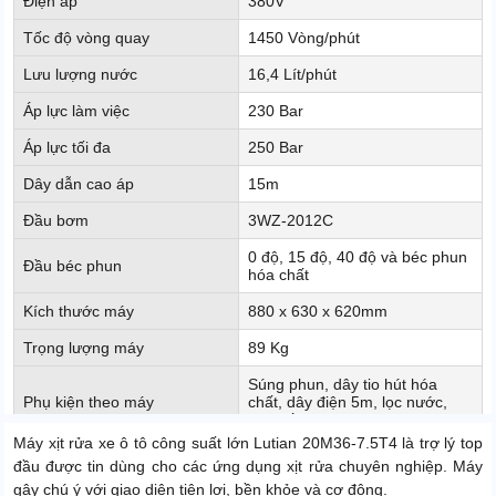
Điện áp
380V
Tốc độ vòng quay
1450 Vòng/phút
Lưu lượng nước
16,4 Lít/phút
Áp lực làm việc
230 Bar
Áp lực tối đa
250 Bar
Dây dẫn cao áp
15m
Đầu bơm
3WZ-2012C
0 độ, 15 độ, 40 độ và béc phun
Đầu béc phun
hóa chất
Kích thước máy
880 x 630 x 620mm
Trọng lượng máy
89 Kg
Súng phun, dây tio hút hóa
Phụ kiện theo máy
chất, dây điện 5m, lọc nước,
dây cấp nước
Máy xịt rửa xe ô tô công suất lớn Lutian 20M36-7.5T4 là trợ lý top
Xuất xứ
Trung Quốc
đầu được tin dùng cho các ứng dụng xịt rửa chuyên nghiệp. Máy
gây chú ý với giao diện tiện lợi, bền khỏe và cơ động.