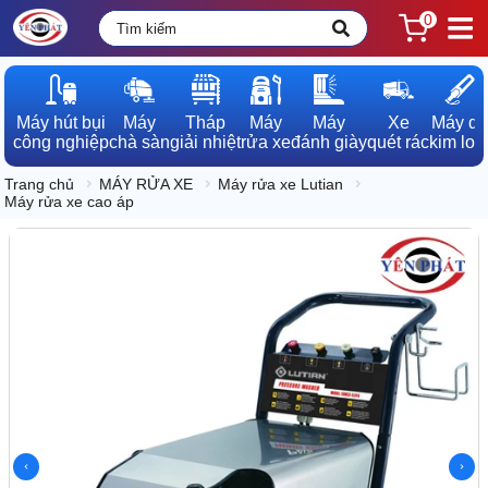
0
Máy hút bụi

Máy

Tháp

Máy

Máy

Xe

Máy dò

công nghiệp
chà sàn
giải nhiệt
rửa xe
đánh giày
quét rác
kim loạ
Trang chủ
MÁY RỬA XE
Máy rửa xe Lutian
Máy rửa xe cao áp