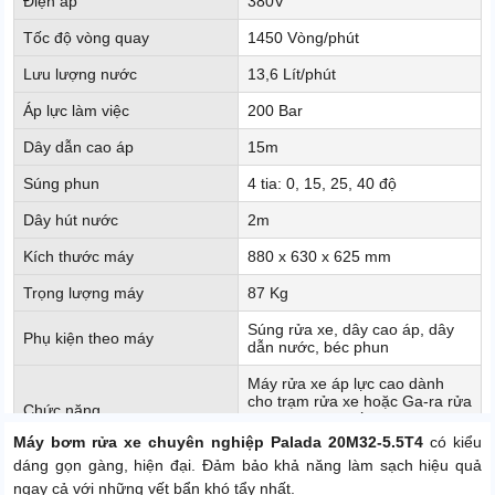
Điện áp
380V
Tốc độ vòng quay
1450 Vòng/phút
Lưu lượng nước
13,6 Lít/phút
Áp lực làm việc
200 Bar
Dây dẫn cao áp
15m
Súng phun
4 tia: 0, 15, 25, 40 độ
Dây hút nước
2m
Kích thước máy
880 x 630 x 625 mm
Trọng lượng máy
87 Kg
Súng rửa xe, dây cao áp, dây
Phụ kiện theo máy
dẫn nước, béc phun
Máy rửa xe áp lực cao dành
cho trạm rửa xe hoặc Ga-ra rửa
Chức năng
xe ô tô công suất rửa lên tới 60
đến 70 xe trong 1 ngày.
Máy bơm rửa xe chuyên nghiệp Palada 20M32-5.5T4
có kiểu
dáng gọn gàng, hiện đại. Đảm bảo khả năng làm sạch hiệu quả
Xuất xứ
Chính hãng
ngay cả với những vết bẩn khó tẩy nhất.