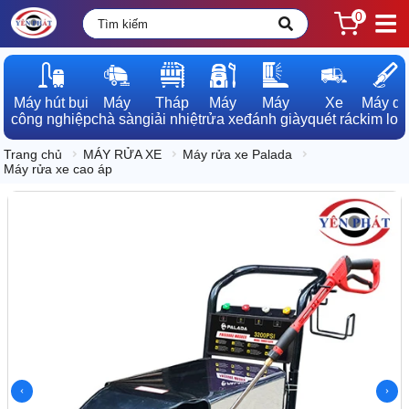
0
Máy hút bụi

Máy

Tháp

Máy

Máy

Xe

Máy dò

công nghiệp
chà sàn
giải nhiệt
rửa xe
đánh giày
quét rác
kim loạ
Trang chủ
MÁY RỬA XE
Máy rửa xe Palada
Máy rửa xe cao áp