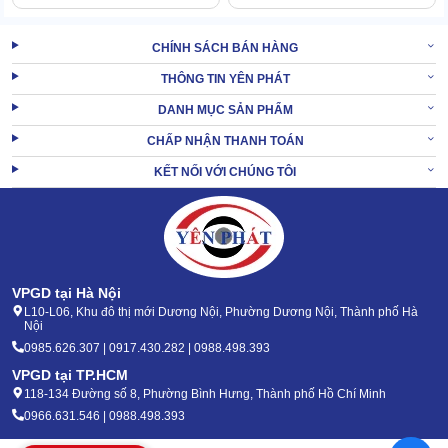
CHÍNH SÁCH BÁN HÀNG
THÔNG TIN YÊN PHÁT
DANH MỤC SẢN PHẨM
CHẤP NHẬN THANH TOÁN
KẾT NỐI VỚI CHÚNG TÔI
VPGD tại Hà Nội
L10-L06, Khu đô thị mới Dương Nội, Phường Dương Nội, Thành phố Hà
Nội
Với tính năng điều chỉnh tia nước linh hoạt, có thể dễ dàng kiểm
0985.626.307 | 0917.430.282 | 0988.498.393
soát độ mạnh, áp lực và hình dạng của tia.
VPGD tại TP.HCM
Hỗ trợ xử lý nhanh chóng và hiệu quả các bề mặt, vết bẩn khác
118-134 Đường số 8, Phường Bình Hưng, Thành phố Hồ Chí Minh
nhau mà không gây lãng phí nước.
0966.631.546 | 0988.498.393
Phù hợp cho nhiều ứng dụng như rửa xe, làm sạch sân vườn, vệ