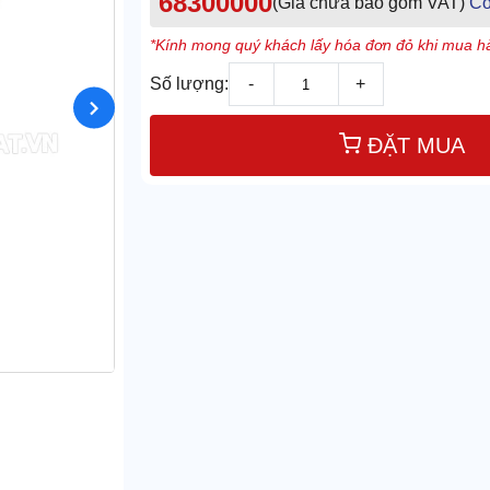
68300000
(Giá chưa bao gồm VAT)
Cò
*Kính mong quý khách lấy hóa đơn đỏ khi mua hà
Số lượng:
-
+
ĐẶT MUA