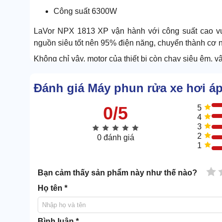
Công suất 6300W
LaVor NPX 1813 XP vận hành với công suất cao vư
nguồn siêu tốt nên 95% điện năng, chuyển thành cơ 
Không chỉ vậy, motor của thiết bị còn chạy siêu êm, 
Đánh giá Máy phun rửa xe hơi á
0/5
5
4
3
2
0 đánh giá
1
1 
Bạn cảm thấy sản phẩm này như thế nào?
Họ tên *
Bình luận *