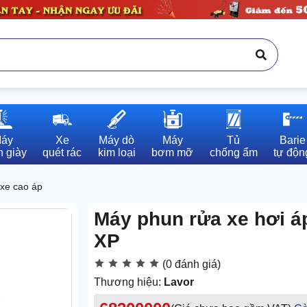
áy

Xe

Máy dò

Máy

Tủ

Barie

 giày
quét rác
kim loại
bơm mỡ
chống ẩm
tự độn
xe cao áp
Máy phun rửa xe hơi á
XP
(0 đánh giá)
Thương hiệu:
Lavor