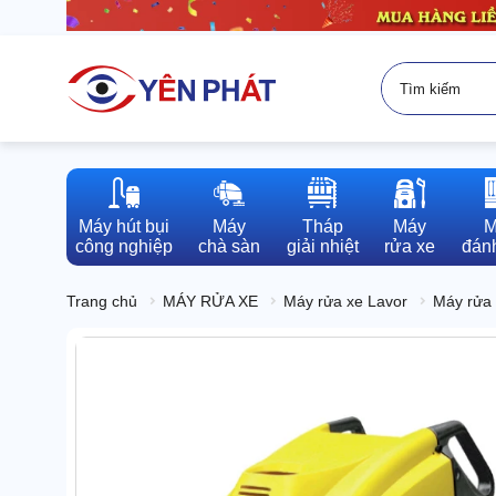
Máy hút bụi

Máy

Tháp

Máy

M
công nghiệp
chà sàn
giải nhiệt
rửa xe
đánh
Trang chủ
MÁY RỬA XE
Máy rửa xe Lavor
Máy rửa 