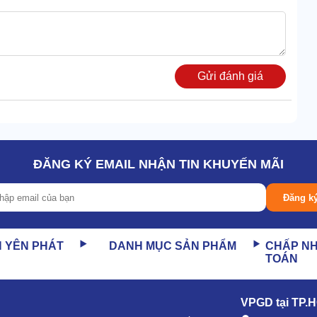
Gửi đánh giá
ĐĂNG KÝ EMAIL NHẬN TIN KHUYẾN MÃI
Đăng k
N YÊN PHÁT
DANH MỤC SẢN PHẨM
CHẤP N
TOÁN
ầu ra của LaVor NPX 1813 XP cũng rất ấn tượng. Giá trị
g máy khác.
VPGD tại TP.
àm sạch của thiết bị. Đặc biệt là khi phối hợp với áp lực