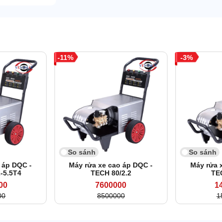
11
3
So sánh
So sánh
 áp DQC -
Máy rửa xe cao áp DQC -
Máy rửa 
-5.5T4
TECH 80/2.2
TE
00
7600000
1
00
8500000
1