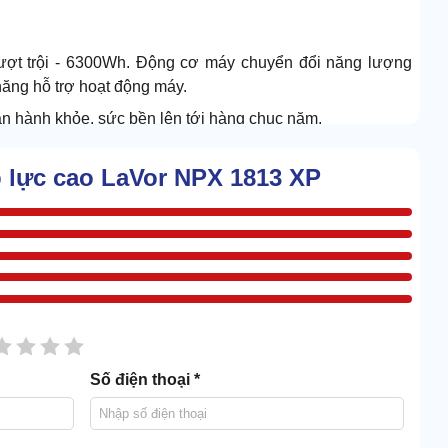
ợt trội - 6300Wh. Động cơ máy chuyển đổi năng lượng
năng hỗ trợ hoạt động máy.
vận hành khỏe, sức bền lên tới hàng chục năm.
p lực cao LaVor NPX 1813 XP
sao
2 sao
3 sao
4 sao
5 sao
Số điện thoại *