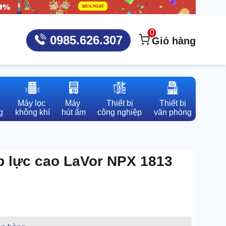
0
0985.626.307
Giỏ hàng
Máy lọc 

Máy 

Thiết bị

Thiết bị

g
không khí
hút ẩm
công nghiệp
văn phòng
p lực cao LaVor NPX 1813