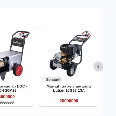
So 
Máy 
So sánh
xe cao áp DQC -
Máy xịt rửa xe chạy xăng
CH 20M26
Lutian 18G36-13A
4600000
20000000
5000000