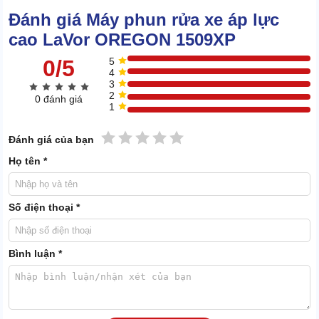
Đánh giá Máy phun rửa xe áp lực
cao LaVor OREGON 1509XP
0/5
5
4
3
2
0 đánh giá
1
1 sao
2 sao
3 sao
4 sao
5 sao
Đánh giá của bạn
Họ tên *
Số điện thoại *
Bình luận *
Máy có lưu lượng tối đa đến 540L/h, giúp hoàn thành công việc
nhanh chóng, không tiêu tốn quá nhiều nước.
Dù công suất lớn nhưng máy chỉ sử dụng điện áp 230V ~ 50Hz,
gần như lượng điện tiêu thụ khá thấp.