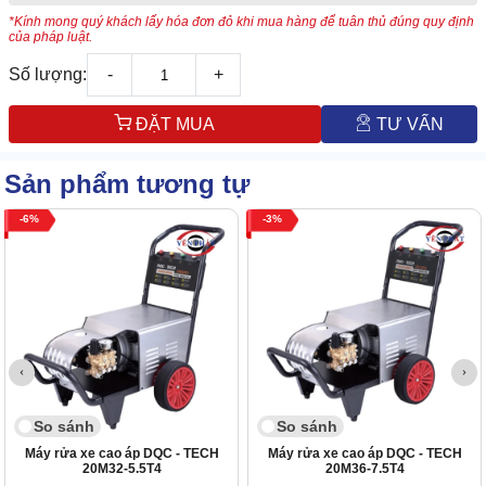
*Kính mong quý khách lấy hóa đơn đỏ khi mua hàng để tuân thủ đúng quy định
của pháp luật.
Số lượng:
-
+
ĐẶT MUA
TƯ VẤN
Sản phẩm tương tự
6
3
So sánh
So sánh
Máy rửa xe cao áp DQC - TECH
Máy rửa xe cao áp DQC - TECH
20M32-5.5T4
20M36-7.5T4