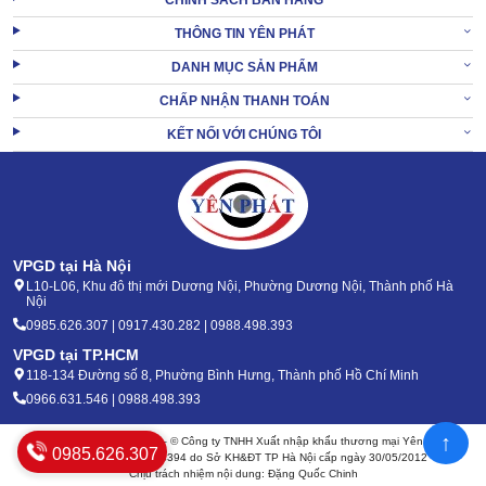
CHÍNH SÁCH BÁN HÀNG
THÔNG TIN YÊN PHÁT
DANH MỤC SẢN PHẨM
CHẤP NHẬN THANH TOÁN
KẾT NỐI VỚI CHÚNG TÔI
Với kích thước gọn gàng 330x360x920mm,
máy rửa xe Lavor
không chiếm quá nhiều không gian lưu trữ và đặt để.
Các bộ phận được bố trí hợp lý trên thân máy, việc thao tác sử
VPGD tại Hà Nội
dụng hoàn toàn đơn giản.
L10-L06, Khu đô thị mới Dương Nội, Phường Dương Nội, Thành phố Hà
Nội
Kể cả người mới tiếp cận, chưa có chuyên môn kỹ thuật cũng có
0985.626.307 | 0917.430.282 | 0988.498.393
thể thực hiện.
VPGD tại TP.HCM
118-134 Đường số 8, Phường Bình Hưng, Thành phố Hồ Chí Minh
1.4 Chất lượng châu Âu, độ bền vượt trội
0966.631.546 | 0988.498.393
Đến từ thương hiệu nổi tiếng của Ý, Lavor OREGON 1509XP tuân
↑
thủ nghiêm ngặt các tiêu chí sản xuất châu Âu.
Bản quyền 2020 - 2026 – © Công ty TNHH Xuất nhập khẩu thương mại Yên Phát
0985.626.307
Mã số thuế: 0105904394 do Sở KH&ĐT TP Hà Nội cấp ngày 30/05/2012
Máy rửa xe áp lực cao giá rẻ
đạt tiêu chuẩn độ bền cũng như
Chịu trách nhiệm nội dung: Đặng Quốc Chinh