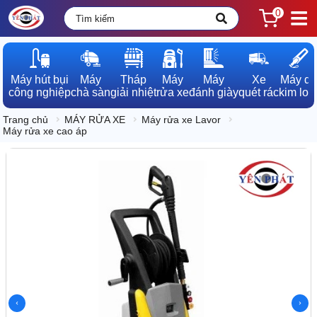
0
Máy hút bụi

Máy

Tháp

Máy

Máy

Xe

Máy dò

công nghiệp
chà sàn
giải nhiệt
rửa xe
đánh giày
quét rác
kim loạ
Trang chủ
MÁY RỬA XE
Máy rửa xe Lavor
Máy rửa xe cao áp