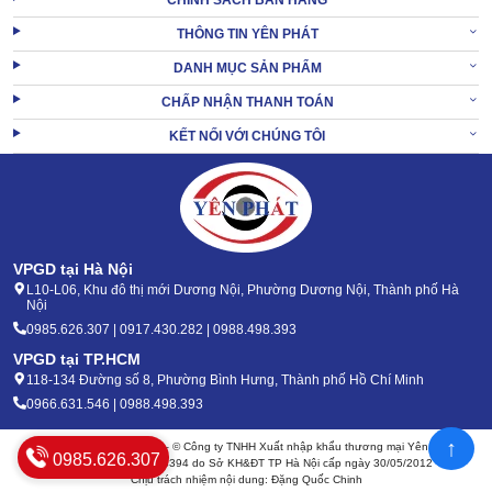
CHÍNH SÁCH BÁN HÀNG
THÔNG TIN YÊN PHÁT
DANH MỤC SẢN PHẨM
CHẤP NHẬN THANH TOÁN
KẾT NỐI VỚI CHÚNG TÔI
VPGD tại Hà Nội
L10-L06, Khu đô thị mới Dương Nội, Phường Dương Nội, Thành phố Hà
Nội
LaVor MICHIGAN 1211LP có khả năng giải phóng nước với áp lực
0985.626.307 | 0917.430.282 | 0988.498.393
lên tới 150bar.
VPGD tại TP.HCM
Không chỉ vậy,
máy rửa xe áp lực cao
có thể giải phóng lưu
118-134 Đường số 8, Phường Bình Hưng, Thành phố Hồ Chí Minh
lượng nước tối đa là 660l/giờ.
0966.631.546 | 0988.498.393
Đây là 2 ưu điểm làm nên sức mạnh vệ sinh hiếm có của LaVor
↑
Bản quyền 2020 - 2026 – © Công ty TNHH Xuất nhập khẩu thương mại Yên Phát
MICHIGAN 1211LP.
0985.626.307
Mã số thuế: 0105904394 do Sở KH&ĐT TP Hà Nội cấp ngày 30/05/2012
Đặc biệt, LaVor MICHIGAN 1211LP còn chạy cực bền, không bị hạ
Chịu trách nhiệm nội dung: Đặng Quốc Chinh