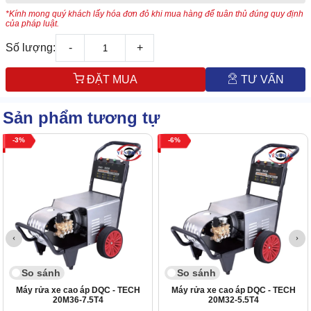
*Kính mong quý khách lấy hóa đơn đỏ khi mua hàng để tuân thủ đúng quy định
của pháp luật.
Số lượng:
-
+
ĐẶT MUA
TƯ VẤN
Sản phẩm tương tự
3
6
So sánh
So sánh
Máy rửa xe cao áp DQC - TECH
Máy rửa xe cao áp DQC - TECH
20M36-7.5T4
20M32-5.5T4