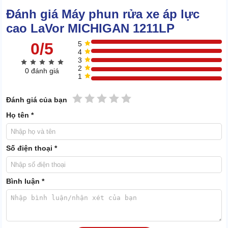
1211LP với N ưu điểm nổi bật
Đánh giá Máy phun rửa xe áp lực
cao LaVor MICHIGAN 1211LP
2.1 Cơ động với bánh xe, tay kéo tiện lợi
0/5
5
4
3
2
0 đánh giá
1
1 sao
2 sao
3 sao
4 sao
5 sao
Đánh giá của bạn
Họ tên *
Số điện thoại *
Bình luận *