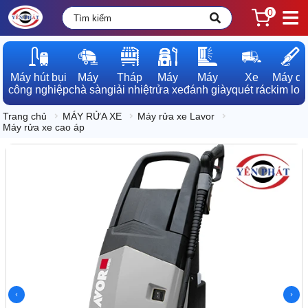
0
Máy hút bụi

Máy

Tháp

Máy

Máy

Xe

Máy dò

công nghiệp
chà sàn
giải nhiệt
rửa xe
đánh giày
quét rác
kim loạ
Trang chủ
MÁY RỬA XE
Máy rửa xe Lavor
Máy rửa xe cao áp