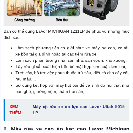
Bạn có thể dùng LaVor MICHIGAN 1211LP để phục vụ những mục
đích sau:
Làm sạch phương tiện cơ giới như: xe máy, xe con, xe tải,
xe bồn tại gia đình hoặc tại các tiệm rửa xe
Làm sạch phần tường nhà, sàn nhà, sân vườn, kho xưởng.
Tẩy rửa gỉ sắt xuất hiện trên bề mặt hợp kim hoặc kim loại,
Tưới cây, hỗ trợ việc phun thuốc trừ sâu, diệt cỏ cho cây cối,
rau màu,...
Sử dụng kết hợp với máy hút bụi để vệ sinh đồ nội thất như
bàn ghế, giường nệm, thảm trải sàn,....
XEM
Máy xịt rửa xe áp lực cao Lavor Ultah 5015
THÊM:
LP
2. Máy rửa xe cao áp lực cao Lavor Michigan