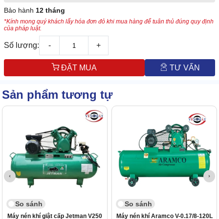
Bảo hành
12 tháng
*Kính mong quý khách lấy hóa đơn đỏ khi mua hàng để tuân thủ đúng quy định
của pháp luật.
Số lượng:
-
+
ĐẶT MUA
TƯ VẤN
Sản phẩm tương tự
So sánh
So sánh
Máy nén khí giật cấp Jetman V250
Máy nén khí Aramco V-0.17/8-120L