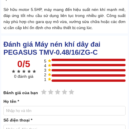
Sở hữu motor 5.5HP, máy mang đến hiệu suất nén khí mạnh mẽ,
đáp ứng tốt nhu cầu sử dụng liên tục trong nhiều giờ. Công suất
này phù hợp cho gara quy mô vừa, xưởng sửa chữa hoặc các đơn
vị cần cấp khí ổn định cho nhiều thiết bị cùng lúc.
Kết hợp với đầu nén chất lượng cao, Pegasus TMV-0.48/16/ZG-C
luôn duy trì khả năng vận hành êm và ổn định trong cả giờ cao
Đánh giá Máy nén khí dây đai
điểm. Điều này giúp tối ưu tiến độ công việc và hạn chế tối đa gián
PEGASUS TMV-0.48/16/ZG-C
đoạn do thiếu khí nén.
0/5
5
1.3. Bình chứa 170L lớn, giảm thời gian chờ nạp khí
4
3
2
0 đánh giá
1
1 sao
2 sao
3 sao
4 sao
5 sao
Đánh giá của bạn
Họ tên *
Số điện thoại *