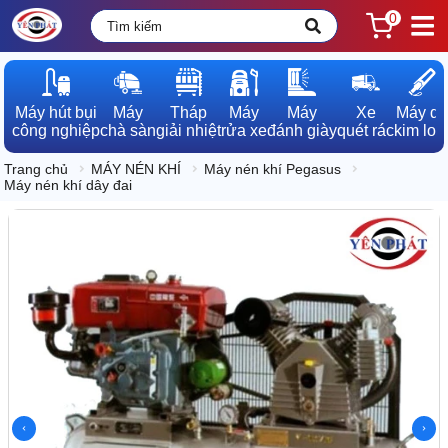
0
Máy hút bụi

Máy

Tháp

Máy

Máy

Xe

Máy dò

công nghiệp
chà sàn
giải nhiệt
rửa xe
đánh giày
quét rác
kim loạ
Trang chủ
MÁY NÉN KHÍ
Máy nén khí Pegasus
Máy nén khí dây đai