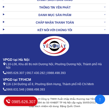
CHÍNH SÁCH BÁN HÀNG
THÔNG TIN YÊN PHÁT
XEM THÊM:
Máy hút bụi Lavor VAC 18 Plus
DANH MỤC SẢN PHẨM
CHẤP NHẬN THANH TOÁN
2. Giá Máy hút bụi công nghiệp Lavor VAC 20
KẾT NỐI VỚI CHÚNG TÔI
mới cập nhật
Khi khảo sát bạn sẽ thấy máy hút bụi Lavor VAC 20 hiện được bán
ra với giá từ 1,9-3,5 triệu đồng/chiếc.
Vì mức chênh lệch khá lớn nên việc chọn mua hàng đắt hay hàng
VPGD tại Hà Nội
rẻ đều khiến bạn không an tâm.
L10-L06, Khu đô thị mới Dương Nội, Phường Dương Nội, Thành phố Hà
Nội
3. Mua thiết bị hút bụi Lavor VAC 20 tại Yên Phát
0985.626.307 | 0917.430.282 | 0988.498.393
- Tại sao không?
VPGD tại TP.HCM
118-134 Đường số 8, Phường Bình Hưng, Thành phố Hồ Chí Minh
0966.631.546 | 0988.498.393
↑
Bản quyền 2020 - 2026 – © Công ty TNHH Xuất nhập khẩu thương mại Yên Phát
0985.626.307
Mã số thuế: 0105904394 do Sở KH&ĐT TP Hà Nội cấp ngày 30/05/2012
Chịu trách nhiệm nội dung: Đặng Quốc Chinh