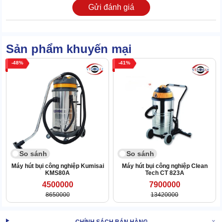
Gửi đánh giá
Không chỉ vậy,
máy hút bụi nhà xưởng công nghiệp
còn được
kiểm định khắt khe qua nhiều “cửa ải”. Do đó tuổi thọ phương tiện
có thể lên tới 22 năm.
Sản phẩm khuyến mại
48
41
So sánh
So sánh
Máy hút bụi công nghiệp Kumisai
Máy hút bụi công nghiệp Clean
KMS80A
Tech CT 823A
4500000
7900000
8650000
13420000