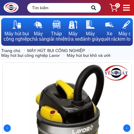
0
Máy hút bụi

Máy

Tháp

Máy

Máy

Xe

Máy dò

công nghiệp
chà sàn
giải nhiệt
rửa xe
đánh giày
quét rác
kim loạ
Trang chủ
MÁY HÚT BỤI CÔNG NGHIỆP
Máy hút bụi công nghiệp Lavor
Máy hút bụi khô và ướt