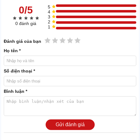
0/5
5
4
3
2
0 đánh giá
1
1 sao
2 sao
3 sao
4 sao
5 sao
Đánh giá của bạn
Họ tên *
Số điện thoại *
Bình luận *
Điểm khác biệt so với nhiều máy hút bụi khác chính là Lavor
DTV70 1-30 SH có gắn thêm 1 hộc chứa đồ nhỏ phía trước máy.
Người dùng có thể để các đầu hút hay những vật nhỏ ở đây, giúp
Gửi đánh giá
quy trình vệ sinh thêm thuận tiện nhất.