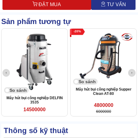
ĐẶT MUA
TƯ VẤN
Sản phẩm tương tự
20
So sánh
Máy hút bụi công nghiệp Supper
So sánh
Clean AT-80
Máy hút bụi công nghiệp DELFIN
3535
4800000
14500000
6000000
Thông số kỹ thuật