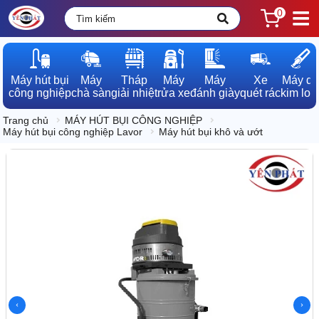
0
Máy hút bụi

Máy

Tháp

Máy

Máy

Xe

Máy dò

công nghiệp
chà sàn
giải nhiệt
rửa xe
đánh giày
quét rác
kim loạ
Trang chủ
MÁY HÚT BỤI CÔNG NGHIỆP
Máy hút bụi công nghiệp Lavor
Máy hút bụi khô và ướt