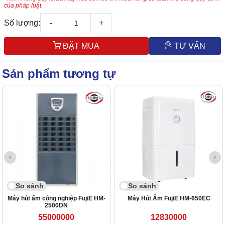
của pháp luật.
Số lượng:
-
+
ĐẶT MUA
TƯ VẤN
Sản phẩm tương tự
So sánh
So sánh
Máy hút ẩm công nghiệp FujiE HM-
Máy Hút Ẩm FujiE HM-650EC
2500DN
55000000
12830000