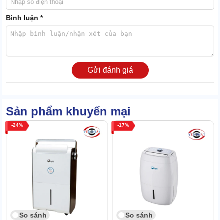
Chạy ổn định trong cả điều kiện nhiệt độ cực thấp
Bình luận *
Máy hút ẩm rotor FujiE HM-WKM-200PL hoạt động tốt trong dải độ
ẩm, nhiệt độ lớn.
Thiết bị có thể làm việc trong môi trường có nhiệt độ từ -10 đến 45
độ C. Đây là điều hiếm có dòng máy hút ẩm công nghiệp nào làm
được.
Gửi đánh giá
Vận hành khỏe, chạy êm, ít hỏng hóc
Sản phẩm khuyến mại
24
17
So sánh
So sánh