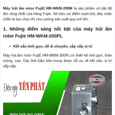
Máy hút ẩm rotor FujiE HM-WKM-200M
là sản phẩm có dải độ
ẩm rộng nhất của hãng Fujie. Sở hữu ưu điểm vượt trội, đây chắc
chắn là lựa chọn #1 cho xưởng sản xuất quy mô lớn.
1. Những điểm sáng nổi bật của máy hút ẩm
rotor Fujie HM-WKM-200PL
Kết cấu tinh gọn, dễ di chuyển, sắp xếp vị trí
Máy hút ẩm rotor FujiE HM-WKM-200PL có thiết kế nhỏ gọn, thân
mỏng, cao. Các linh kiện bên trong được tối ưu về kết cấu, vị trí
sắp xếp.