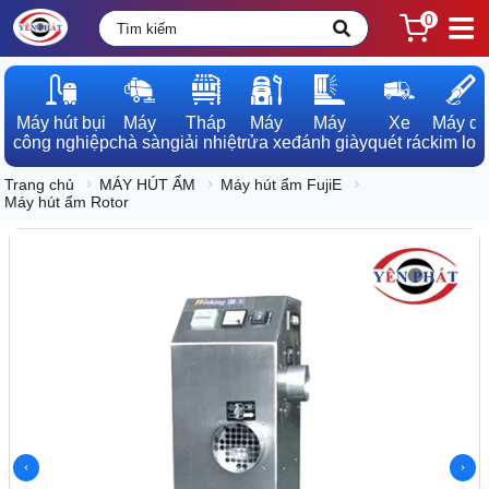
0
Máy hút bụi

Máy

Tháp

Máy

Máy

Xe

Máy dò

công nghiệp
chà sàn
giải nhiệt
rửa xe
đánh giày
quét rác
kim loạ
Trang chủ
MÁY HÚT ẨM
Máy hút ẩm FujiE
Máy hút ẩm Rotor