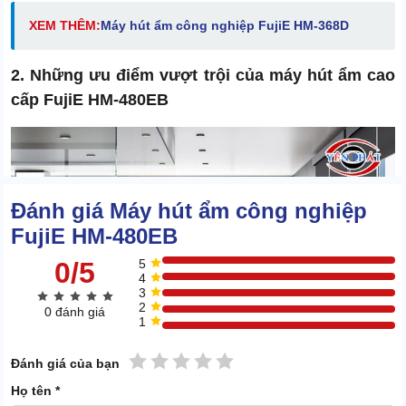
XEM THÊM:
Máy hút ẩm công nghiệp FujiE HM-368D
2. Những ưu điểm vượt trội của máy hút ẩm cao
cấp FujiE HM-480EB
Đánh giá Máy hút ẩm công nghiệp
FujiE HM-480EB
0/5
5
4
3
2
0 đánh giá
1
1 sao
2 sao
3 sao
4 sao
5 sao
Đánh giá của bạn
Họ tên *