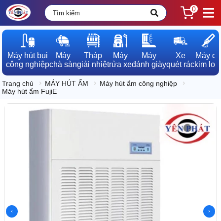
0
Máy hút bụi

Máy

Tháp

Máy

Máy

Xe

Máy dò

công nghiệp
chà sàn
giải nhiệt
rửa xe
đánh giày
quét rác
kim loạ
Trang chủ
MÁY HÚT ẨM
Máy hút ẩm công nghiệp
Máy hút ẩm FujiE