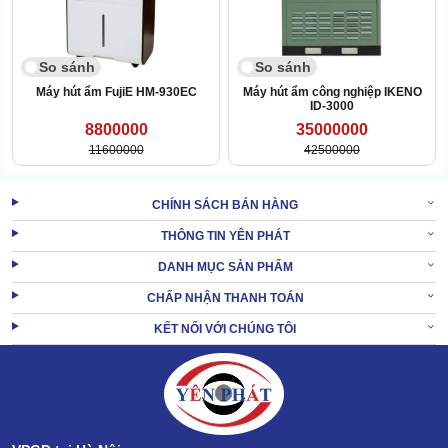
So sánh
So sánh
Máy hút ẩm FujiE HM-930EC
Máy hút ẩm công nghiệp IKENO
ID-3000
8800000
35000000
11600000
42500000
CHÍNH SÁCH BÁN HÀNG
THÔNG TIN YÊN PHÁT
FujiE HM-480EB vận hành với công suất siêu VIP - cao gấp hàng
DANH MỤC SẢN PHẨM
chục lần các dòng máy cỡ nhỏ.
CHẤP NHẬN THANH TOÁN
Lượng điện năng này được động cơ sử dụng cực hiệu quả, mã
KẾT NỐI VỚI CHÚNG TÔI
hóa thành lực hút gió đỉnh cao. Cung cấp năng lượng cho tiến
trình làm lạnh của máy.
Sức bền trên 16 năm, ít sự cố sai hỏng
FujiE HM-480EB được làm từ vật liệu “chất”, công nghệ hoàn thiện