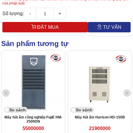
của pháp luật.
Số lượng:
-
+
ĐẶT MUA
TƯ VẤN
Sản phẩm tương tự
So sánh
So sánh
Máy hút ẩm công nghiệp FujiE HM-
Máy hút ẩm Harison HD-150B
2500DN
55000000
21900000