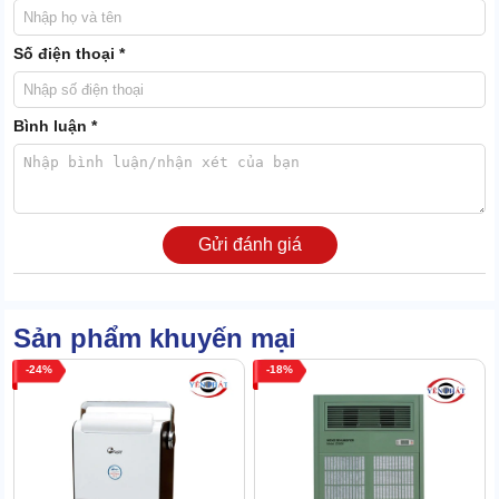
Số điện thoại *
Công suất hút ẩm cao vượt trội - 480l/ngày
Máy FujiE HM-480EB có thể sinh lưu lượng gió lên tới 5600m3/giờ.
Bình luận *
Lượng không khí siêu lớn này khi đi vào hệ thống sẽ ngay lập tức
được đưa vào dàn lạnh.
Nhờ hoạt động của môi gas, mà không khí được làm lạnh nhanh
chóng. Giúp phân tách nước, tạo luồng khí khô để giải phóng ra
bên ngoài.
Gửi đánh giá
Theo tính toán thực tế, công suất hút ẩm của máy FujiE HM-
480EB xấp xỉ 500l/ngày. Vậy nên thiết bị là lựa chọn số 1 dành cho
các kho xưởng lớn với diện tích bề mặt 500-1000m2.
Sản phẩm khuyến mại
Công suất khủng - 8900W
24
18