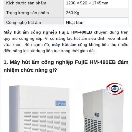
Kích thước sản phẩm
1200 × 520 × 1745mm
Trọng lượng sản phẩm
260 Kg
Công nghệ hút ẩm
Nhật Bản
Máy hút ẩm công nghiệp FujiE HM-480EB
Điện áp
220V - 50Hz
chuyên dùng trên
quy mô công nghiệp. Vì có năng lực hút ẩm siêu đỉnh, vừa nhanh
Độ ồn
65dB
vừa khỏe. Bên cạnh đó,
máy hút ẩm
cũng không tiêu thụ nhiều
điện năng khi sử dụng liên tục trong thời gian dài.
Xuất xứ
Trung Quốc
1. Máy hút ẩm công nghiệp FujiE HM-480EB đảm
nhiệm chức năng gì?