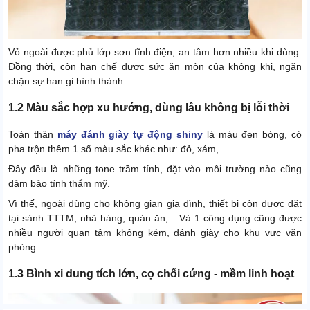
Vỏ ngoài được phủ lớp sơn tĩnh điện, an tâm hơn nhiều khi dùng.
Đồng thời, còn hạn chế được sức ăn mòn của không khi, ngăn
chặn sự han gỉ hình thành.
1.2 Màu sắc hợp xu hướng, dùng lâu không bị lỗi thời
Toàn thân
máy đánh giày tự động shiny
là màu đen bóng, có
pha trộn thêm 1 số màu sắc khác như: đỏ, xám,...
Đây đều là những tone trầm tính, đặt vào môi trường nào cũng
đảm bảo tính thẩm mỹ.
Vì thế, ngoài dùng cho không gian gia đình, thiết bị còn được đặt
tại sảnh TTTM, nhà hàng, quán ăn,... Và 1 công dụng cũng được
nhiều người quan tâm không kém, đánh giày cho khu vực văn
phòng.
1.3 Bình xi dung tích lớn, cọ chổi cứng - mềm linh hoạt