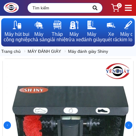
0
Máy hút bụi

Máy

Tháp

Máy

Máy

Xe

Máy dò

công nghiệp
chà sàn
giải nhiệt
rửa xe
đánh giày
quét rác
kim loạ
Trang chủ
MÁY ĐÁNH GIÀY
Máy đánh giày Shiny