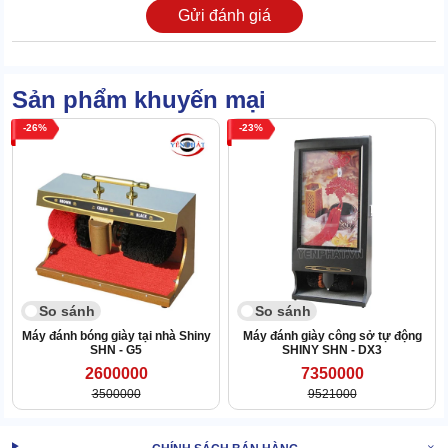
tròn, không cần tác động thủ công, tốc độ quay khá đều đặn.
Gửi đánh giá
1.4 Cảm biến nhanh nhạy, tự ngắt khi không sử dụng
Trong khoang đánh giày có mắt cảm biến để nhận biết đúng chất
Sản phẩm khuyến mại
liệu giày và điều khiển chổi xoay. Nếu chỉ đưa chân, tay trần vào
máy, thiết bị sẽ không hoạt động, rất an toàn.
26
23
So sánh
So sánh
Máy đánh bóng giày tại nhà Shiny
Máy đánh giày công sở tự động
SHN - G5
SHINY SHN - DX3
2600000
7350000
3500000
9521000