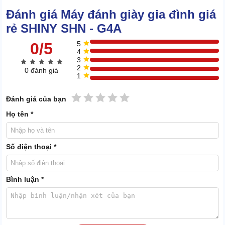
Đánh giá Máy đánh giày gia đình giá
rẻ SHINY SHN - G4A
0/5
5
4
3
2
0 đánh giá
1
1 sao
2 sao
3 sao
4 sao
5 sao
Đánh giá của bạn
Họ tên *
Số điện thoại *
Bình đựng xi 200ml, có nắp đậy để ngăn không khí xâm nhập làm
Bình luận *
xi khô cứng. Đầu lấy hóa chất được chặn lại bằng van bi, cơ chế
hoạt động tương tự như chiếc bút bi thường dùng.
Máy tích hợp 2 chổi cọ với 1 bên mềm để đánh bóng, 1 bên cứng
để cọ và loại bỏ các vết bẩn lớn. Chổi được lắp vào 1 trục quay