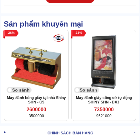
XEM
Máy đánh giày tự động giá rẻ Shiny SHN -
THÊM:
M2
Sản phẩm khuyến mại
2. Cách dùng máy đánh bóng giày Shiny DX8
26
23
So sánh
So sánh
Máy đánh bóng giày tại nhà Shiny
Máy đánh giày công sở tự động
SHN - G5
SHINY SHN - DX3
2600000
7350000
3500000
9521000
CHÍNH SÁCH BÁN HÀNG