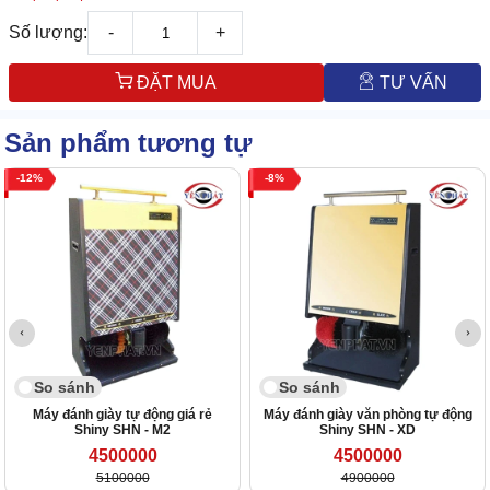
Số lượng:
-
+
ĐẶT MUA
TƯ VẤN
Sản phẩm tương tự
12
8
So sánh
So sánh
Máy đánh giày tự động giá rẻ
Máy đánh giày văn phòng tự động
Shiny SHN - M2
Shiny SHN - XD
4500000
4500000
5100000
4900000