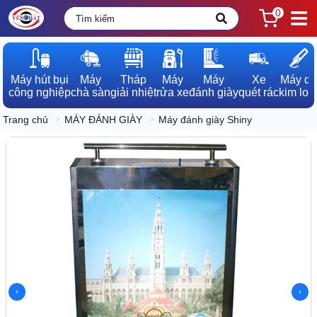
0
Máy hút bụi

Máy

Tháp

Máy

Máy

Xe

Máy dò

công nghiệp
chà sàn
giải nhiệt
rửa xe
đánh giày
quét rác
kim loạ
Trang chủ
MÁY ĐÁNH GIÀY
Máy đánh giày Shiny