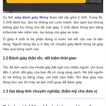
Cụ thể,
máy đánh giày Shiny
được kết cấu gồm 4 chổi. Trong đó,
2 chổi đánh bụi, làm từ những sợi cước mảnh, làm sạch bụi nhưng
không gây hư hỏng cho bề mặt giày. 2 chổi đánh bóng làm bằng
tơ/len/vải nên mềm mịn, lau bóng cho giày an toàn.
Ở giữa 4 chổi là bộ phận đựng xi nước với kết cấu van bi tiện
dụng. Người dùng lấy xi ở đây rồi chuyển giày đánh bóng sẽ giúp
hiệu quả bóng sạch cao.
1.2 Đánh giày thần tốc, tiết kiệm thời gian
Tốc độ làm sạch của model gây bất ngờ cho nhiều người, chỉ chưa
đến 1 phút, đôi giày của bạn đã vô cùng sàng sạch. Nó bắt nguồn
từ hệ thống tự động chạy, với mặt cảm biến. Khi đưa giày vào
đúng khu vực thì máy sẽ làm chổi quay để đánh giày.
1.3 Gia tăng tính chuyên nghiệp, thẩm mỹ cho đơn vị