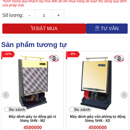
*Kính mong quý khách lấy hóa đơn đỏ khi mua hàng để tuân thủ đúng quy định
của pháp luật.
Số lượng:
-
+
ĐẶT MUA
TƯ VẤN
Sản phẩm tương tự
12
8
So sánh
So sánh
Máy đánh giày tự động giá rẻ
Máy đánh giày văn phòng tự động
Shiny SHN - M2
Shiny SHN - XD
4500000
4500000