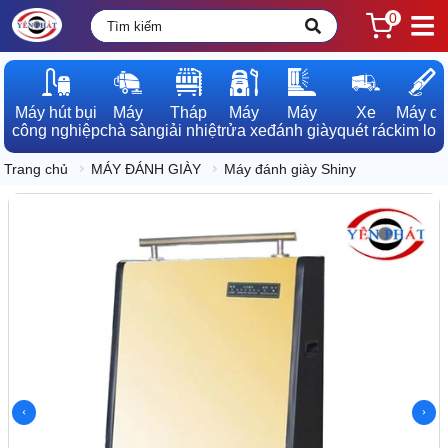
0
Máy hút bụi

Máy

Tháp

Máy

Máy

Xe

Máy dò

công nghiệp
chà sàn
giải nhiệt
rửa xe
đánh giày
quét rác
kim loạ
Trang chủ
MÁY ĐÁNH GIÀY
Máy đánh giày Shiny