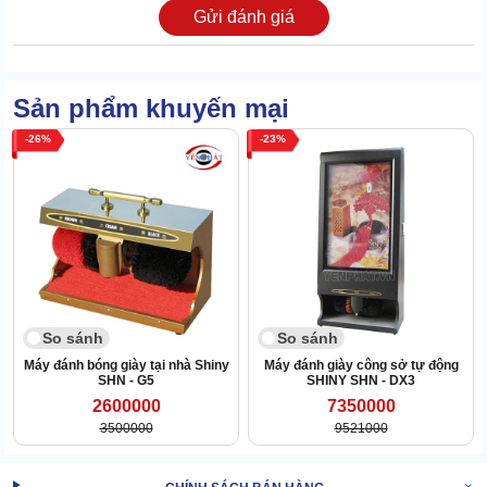
Gửi đánh giá
2.3 Combo 4 chổi - Hô biến giày sạch & bóng như mới
Phối hợp tốt cho chu trình làm việc với Shiny SHN G1 là bộ 4 chổi
Sản phẩm khuyến mại
& motor 120W. Trong đó, 1 nửa cho đánh bụi, còn lại để đánh
bóng, thích hợp với đa dạng mẫu giày cả về chất liệu & màu sắc.
26
23
So sánh
So sánh
Máy đánh bóng giày tại nhà Shiny
Máy đánh giày công sở tự động
SHN - G5
SHINY SHN - DX3
2600000
7350000
3500000
9521000