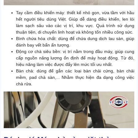
Tay cầm điều khiển máy: thiết kế nhỏ gọn, vừa tầm với hầu
hết người tiêu dùng Việt. Giúp dễ dàng điều khiển, len lỏi
làm sạch sâu vào các vị trí, khu vực. Quá trình sử dụng
thuận tiện, di chuyển linh hoạt và không tốn nhiều công sức.
Bình chứa hóa chất: dùng để chứa dung dịch lau sàn, giúp
đánh bay vết bẩn ấn tượng.
Động cơ chà siêu bền: vị trí nằm trong đầu máy, giúp cung
cấp nguồn năng lượng ổn định để máy hoạt động. Từ đó,
hiệu năng làm việc được đẩy lên mức tối ưu nhất.
Bàn chà: dùng để gắn các loại bàn chải cứng, bàn chải
mềm, pad chà sàn,... Nhằm thực hiện đa dạng công việc
chà rửa.