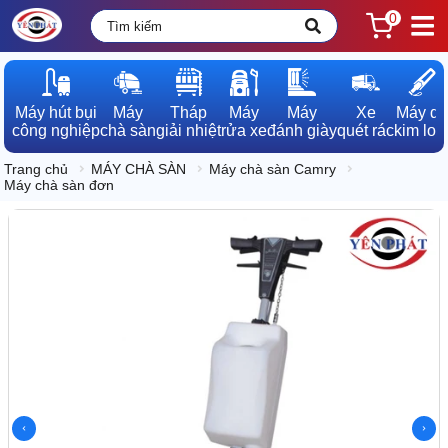
0
Máy hút bụi

Máy

Tháp

Máy

Máy

Xe

Máy dò

công nghiệp
chà sàn
giải nhiệt
rửa xe
đánh giày
quét rác
kim loạ
Trang chủ
MÁY CHÀ SÀN
Máy chà sàn Camry
Máy chà sàn đơn