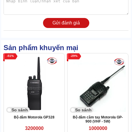
Liên lạc đa chiều qua 16 kênh tiện ích
Bạn có thể dùng máy Motorola GP140 để liên lạc qua 16 kênh
Gửi đánh giá
khác nhau. Khâu dò kênh diễn ra cực nhanh, đơn giản.
Sản phẩm khuyến mại
51
29
So sánh
So sánh
Bộ đàm Motorola GP328
Bộ đàm cầm tay Motorola GP-
900 (VHF - 5W)
3200000
1000000