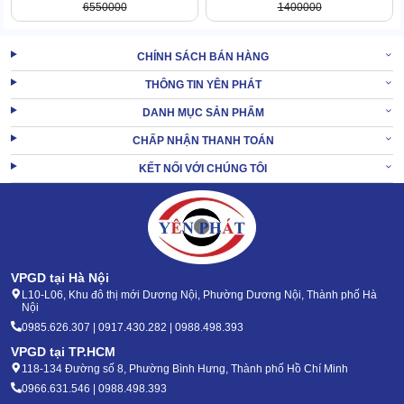
6550000
1400000
CHÍNH SÁCH BÁN HÀNG
THÔNG TIN YÊN PHÁT
Tốc độ kết nối của máy với bên cần đàm thoại cũng cực đỉnh. Đảm
bảo tiến trình liên lạc đa chiều diễn ra hiệu quả.
DANH MỤC SẢN PHẨM
CHẤP NHẬN THANH TOÁN
XEM THÊM:
Bộ đàm cầm tay Motorola GP368
KẾT NỐI VỚI CHÚNG TÔI
2. Những tính năng độc đáo của Máy bộ đàm
chuyên dụng Motorola GP140
VPGD tại Hà Nội
L10-L06, Khu đô thị mới Dương Nội, Phường Dương Nội, Thành phố Hà
Nội
0985.626.307 | 0917.430.282 | 0988.498.393
VPGD tại TP.HCM
118-134 Đường số 8, Phường Bình Hưng, Thành phố Hồ Chí Minh
0966.631.546 | 0988.498.393