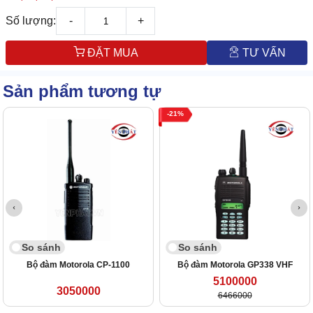
Số lượng:
-
+
ĐẶT MUA
TƯ VẤN
Sản phẩm tương tự
21
So sánh
So sánh
Bộ đàm Motorola CP-1100
Bộ đàm Motorola GP338 VHF
5100000
3050000
6466000