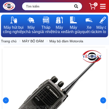
0
Máy hút bụi

Máy

Tháp

Máy

Máy

Xe

Máy dò

công nghiệp
chà sàn
giải nhiệt
rửa xe
đánh giày
quét rác
kim loạ
Trang chủ
MÁY BỘ ĐÀM
Máy bộ đàm Motorola