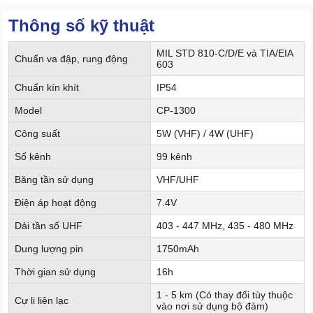
Thông số kỹ thuật
MIL STD 810-C/D/E và TIA/EIA
Chuẩn va đập, rung động
603
Chuẩn kín khít
IP54
Model
CP-1300
Công suất
5W (VHF) / 4W (UHF)
Số kênh
99 kênh
Băng tần sử dụng
VHF/UHF
Điện áp hoạt động
7.4V
Dải tần số UHF
403 - 447 MHz, 435 - 480 MHz
Dung lượng pin
1750mAh
Thời gian sử dụng
16h
1 - 5 km (Có thay đổi tùy thuộc
Cự li liên lạc
vào nơi sử dụng bộ đàm)