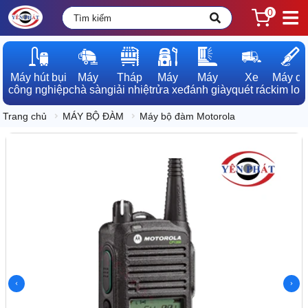
0
Máy hút bụi

Máy

Tháp

Máy

Máy

Xe

Máy dò

công nghiệp
chà sàn
giải nhiệt
rửa xe
đánh giày
quét rác
kim loạ
Trang chủ
MÁY BỘ ĐÀM
Máy bộ đàm Motorola