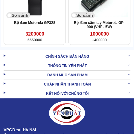
So sánh
So sánh
Bộ đàm Motorola GP328
Bộ đàm cầm tay Motorola GP-
900 (VHF - 5W)
3200000
1000000
6550000
1400000
CHÍNH SÁCH BÁN HÀNG
THÔNG TIN YÊN PHÁT
Nhờ tích hợp công nghệ X-pand nên âm thanh truyền tới máy
DANH MỤC SẢN PHẨM
Motorola CP1300 có độ sắc nét hiếm có, âm lượng lớn, dễ trao đổi
CHẤP NHẬN THANH TOÁN
thông tin.
KẾT NỐI VỚI CHÚNG TÔI
Bên cạnh đó, khả năng chống nhiễu của máy Motorola CP1300
cũng cực đáng khen.
Kể cả khi hoạt động trong môi trường có nhiều tiếng ồn, nhiều
sóng vô tuyến chồng chéo, máy vẫn thu, phát tín hiệu siêu nhạy.
XEM THÊM:
Bộ đàm Motorola MT 777
VPGD tại Hà Nội