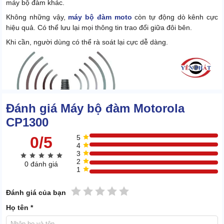
máy bộ đàm khác.
Không những vậy,
máy bộ đàm moto
còn tự động dò kênh cực
hiệu quả. Có thể lưu lại mọi thông tin trao đổi giữa đôi bên.
Khi cần, người dùng có thể rà soát lại cực dễ dàng.
Đánh giá Máy bộ đàm Motorola
CP1300
0/5
5
4
3
2
0 đánh giá
1
1 sao
2 sao
3 sao
4 sao
5 sao
Đánh giá của bạn
Họ tên *