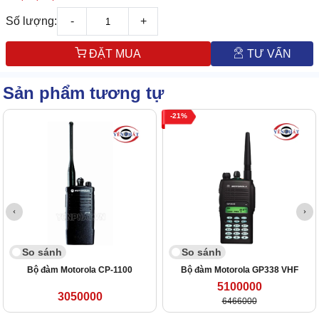
Số lượng:
-
+
ĐẶT MUA
TƯ VẤN
Sản phẩm tương tự
21
So sánh
So sánh
Bộ đàm Motorola CP-1100
Bộ đàm Motorola GP338 VHF
5100000
3050000
6466000