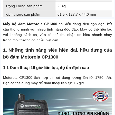
Trọng lượng sản phẩm
294g
Kích thước sản phẩm
61.5 x 127.7 x 44.0 mm
Xuất xứ
Malaysia
Máy bộ đàm Motorola CP1300
có kiểu dáng siêu gọn đẹp, kết
cấu thông minh với nhiều tính năng độc đáo. Máy có thể liên lạc
Dải tần số VHF
136 - 174 MHz
với khoảng cách xa, vừa có thể thu nhận tín hiệu nhanh nhạy
trong môi trường có nhiều vật cản.
1. Những tính năng siêu hiện đại, hữu dựng của
bộ đàm Motorola CP1300
1.1 Đàm thoại 16 giờ liên tục, độ ổn định cao
Motorola CP1300 tích hợp pin có dung lượng lên tới 1750mAh.
Bạn có thể dùng máy để đàm thoại liên tục 16 giờ.