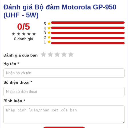
Đánh giá Bộ đàm Motorola GP-950
(UHF - 5W)
0/5
5
4
3
2
0 đánh giá
1
1 sao
2 sao
3 sao
4 sao
5 sao
Đánh giá của bạn
Họ tên *
Loa phát
Số điện thoại *
Loa được dùng để khuếch đại âm thanh, giúp thông tin truyền đạt
trở nên mạch lạc, to và rõ ràng hơn.
Bình luận *
Nút PPT
Người sử dụng bộ đàm cần phải ấn tay vào núm mỗi khi nói để hỗ
trợ việc truyền thông tin.