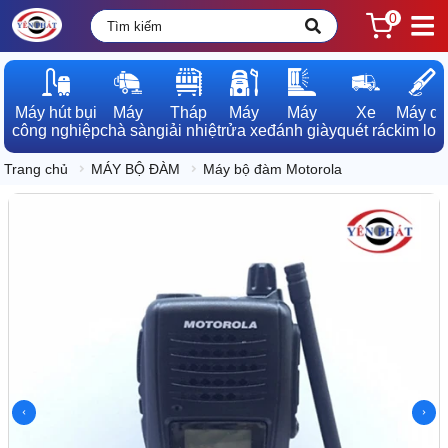
0
Máy hút bụi

Máy

Tháp

Máy

Máy

Xe

Máy dò

công nghiệp
chà sàn
giải nhiệt
rửa xe
đánh giày
quét rác
kim loạ
Trang chủ
MÁY BỘ ĐÀM
Máy bộ đàm Motorola