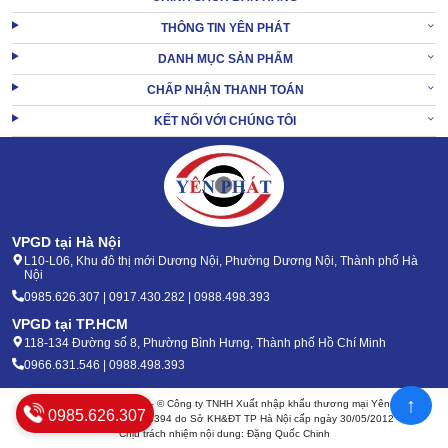
THÔNG TIN YÊN PHÁT
Mic thu
DANH MỤC SẢN PHẨM
Mic sẽ thu lại giọng của người nói từ đầu này để truyền tới người
CHẤP NHẬN THANH TOÁN
nhận ở đầu đối diện.
KẾT NỐI VỚI CHÚNG TÔI
Nút chỉnh âm lượng
Bạn có thể xoay chi tiết này để tăng hoặc giảm âm lượng nhận
được theo nhu cầu.
Màn hình
VPGD tại Hà Nội
L10-L06, Khu đô thị mới Dương Nội, Phường Dương Nội, Thành phố Hà
Nội
0985.626.307 | 0917.430.282 | 0988.498.393
VPGD tại TP.HCM
118-134 Đường số 8, Phường Bình Hưng, Thành phố Hồ Chí Minh
0966.631.546 | 0988.498.393
↑
Bản quyền 2020 - 2026 – © Công ty TNHH Xuất nhập khẩu thương mại Yên Phát
0985.626.307
Mã số thuế: 0105904394 do Sở KH&ĐT TP Hà Nội cấp ngày 30/05/2012
Chịu trách nhiệm nội dung: Đặng Quốc Chinh