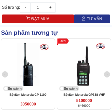
Số lượng:
-
+
ĐẶT MUA
TƯ VẤN
Sản phẩm tương tự
21
So sánh
So sánh
Bộ đàm Motorola CP-1100
Bộ đàm Motorola GP338 VHF
5100000
3050000
6466000