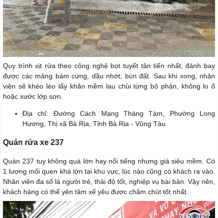
Quy trình xịt rửa theo công nghệ bọt tuyết tân tiến nhất, đánh bay
được các mảng bám cứng, dầu nhớt, bùn đất. Sau khi xong, nhân
viên sẽ khéo léo lấy khăn mềm lau chùi từng bộ phận, không lo ố
hoặc xước lớp sơn.
Địa chỉ: Đường Cách Mạng Tháng Tám, Phường Long
Hương, Thị xã Bà Rịa, Tỉnh Bà Rịa - Vũng Tàu
Quán rửa xe 237
Quán 237 tuy không quá lớn hay nổi tiếng nhưng giá siêu mềm. Có
1 lượng mối quen khá lớn tại khu vực, lúc nào cũng có khách ra vào.
Nhân viên đa số là người trẻ, thái độ tốt, nghiệp vụ bài bản. Vậy nên,
khách hàng có thể yên tâm xế yêu được chăm chút tốt nhất.