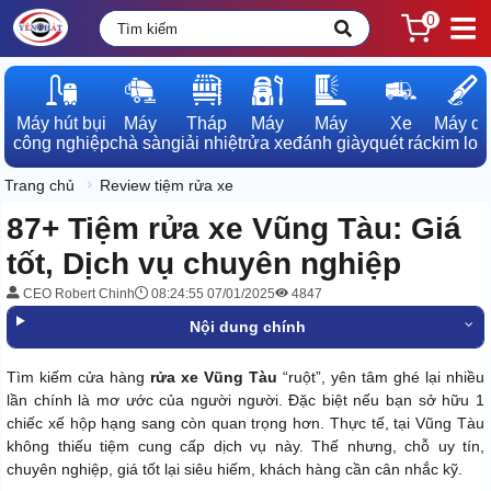
0
Máy hút bụi

Máy

Tháp

Máy

Máy

Xe

Máy dò

công nghiệp
chà sàn
giải nhiệt
rửa xe
đánh giày
quét rác
kim loạ
Trang chủ
Review tiệm rửa xe
87+ Tiệm rửa xe Vũng Tàu: Giá
tốt, Dịch vụ chuyên nghiệp
CEO Robert Chinh
08:24:55 07/01/2025
4847
Nội dung chính
Tìm kiếm cửa hàng
rửa xe Vũng Tàu
“ruột”, yên tâm ghé lại nhiều
lần chính là mơ ước của người người. Đặc biệt nếu bạn sở hữu 1
chiếc xế hộp hạng sang còn quan trọng hơn. Thực tế, tại Vũng Tàu
không thiếu tiệm cung cấp dịch vụ này. Thế nhưng, chỗ uy tín,
chuyên nghiệp, giá tốt lại siêu hiếm, khách hàng cần cân nhắc kỹ.