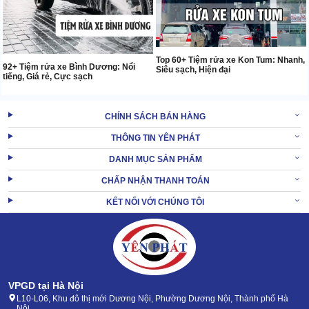
Top 60+ Tiệm rửa xe Kon Tum: Nhanh,
92+ Tiệm rửa xe Bình Dương: Nổi
Siêu sạch, Hiện đại
tiếng, Giá rẻ, Cực sạch
CHÍNH SÁCH BÁN HÀNG
THÔNG TIN YÊN PHÁT
DANH MỤC SẢN PHẨM
CHẤP NHẬN THANH TOÁN
KẾT NỐI VỚI CHÚNG TÔI
VPGD tại Hà Nội
L10-L06, Khu đô thị mới Dương Nội, Phường Dương Nội, Thành phố Hà
Nội