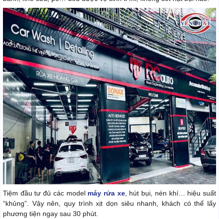
Tiệm đầu tư đủ các model
máy rửa xe
, hút bụi, nén khí… hiệu suất
“khủng”. Vậy nên, quy trình xịt dọn siêu nhanh, khách có thể lấy
phương tiện ngay sau 30 phút.