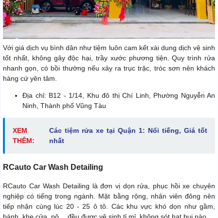
Với giá dịch vụ bình dân như tiệm luôn cam kết xài dung dịch vệ sinh
tốt nhất, không gây độc hại, trầy xước phương tiện. Quy trình rửa
nhanh gọn, có bồi thường nếu xảy ra trục trặc, tróc sơn nên khách
hàng cứ yên tâm.
Địa chỉ: B12 - 1/14, Khu đô thị Chí Linh, Phường Nguyễn An
Ninh, Thành phố Vũng Tàu
XEM
Các tiệm rửa xe tại Quận 1: Nổi tiếng, Giá tốt
THÊM:
nhất
RCauto Car Wash Detailing
RCauto Car Wash Detailing là đơn vị dọn rửa, phục hồi xe chuyên
nghiệp có tiếng trong ngành. Mặt bằng rộng, nhân viên đông nên
tiếp nhận cùng lúc 20 - 25 ô tô. Các khu vực khó dọn như gầm,
bánh, khe cửa, pô… đều được vệ sinh tỉ mỉ, không sót hạt bụi nào.